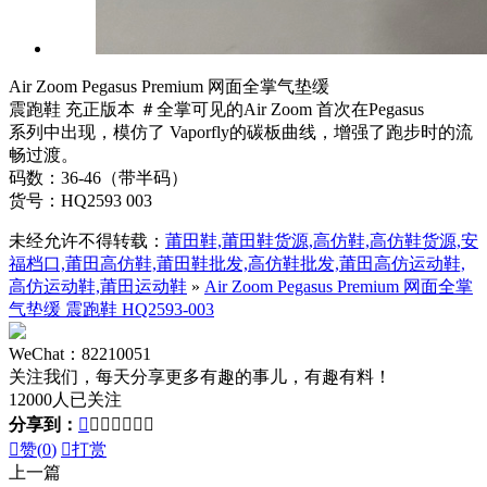
Air Zoom Pegasus Premium 网面全掌气垫缓
震跑鞋 充正版本 ＃全掌可见的Air Zoom 首次在Pegasus
系列中出现，模仿了 Vaporfly的碳板曲线，增强了跑步时的流
畅过渡。
码数：36-46（带半码）
货号：HQ2593 003
未经允许不得转载：
莆田鞋,莆田鞋货源,高仿鞋,高仿鞋货源,安
福档口,莆田高仿鞋,莆田鞋批发,高仿鞋批发,莆田高仿运动鞋,
高仿运动鞋,莆田运动鞋
»
Air Zoom Pegasus Premium 网面全掌
气垫缓 震跑鞋 HQ2593-003
WeChat：82210051
关注我们，每天分享更多有趣的事儿，有趣有料！
12000人已关注
分享到：








赞(
0
)

打赏
上一篇