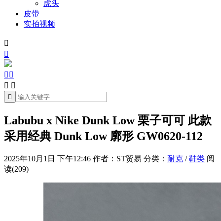
虎头
皮带
实拍视频







Labubu x Nike Dunk Low 栗子可可 此款
采用经典 Dunk Low 廓形 GW0620-112
2025年10月1日 下午12:46
作者：ST贸易
分类：
耐克
/
鞋类
阅
读(209)