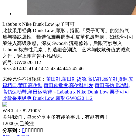
Labubu x Nike Dunk Low 栗子可可
此款采用经典 Dunk Low 廓形，搭配 「栗子可可」的独特气
质与稀缺属性，甄选优雅栗调翻毛皮革包裹鞋身，如丝滑可可
般注入高级质感。深灰 Swoosh 沉稳修饰，后跟巧妙融入
Labubu 标志性元素，打造融合潮流、艺术与收藏价值的诚意
之作，穿上即宣告不凡品味。
货号: GW0620-112
Size: 40 40.5 41 42 42.5 43 44 44.5 45 46
未经允许不得转载：
莆田鞋,莆田鞋货源,高仿鞋,高仿鞋货源,安
福档口,莆田高仿鞋,莆田鞋批发,高仿鞋批发,莆田高仿运动鞋,
高仿运动鞋,莆田运动鞋
»
Labubu x Nike Dunk Low 栗子可可
此款采用经典 Dunk Low 廓形 GW0620-112
WeChat：82210051
关注我们，每天分享更多有趣的事儿，有趣有料！
12000人已关注
分享到：






