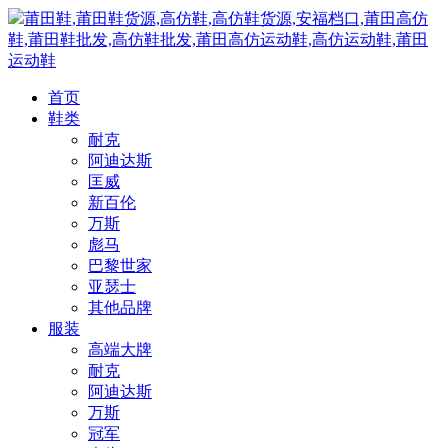
莆田鞋,莆田鞋货源,高仿鞋,高仿鞋货源,安福档口,莆田高仿
鞋,莆田鞋批发,高仿鞋批发,莆田高仿运动鞋,高仿运动鞋,莆田
运动鞋
首页
鞋类
耐克
阿迪达斯
匡威
新百伦
万斯
彪马
巴黎世家
亚瑟士
其他品牌
服装
高端大牌
耐克
阿迪达斯
万斯
冠军