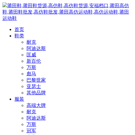
莆田鞋,莆田鞋货源,高仿鞋,高仿鞋货源,安福档口,莆田高仿
鞋,莆田鞋批发,高仿鞋批发,莆田高仿运动鞋,高仿运动鞋,莆田
运动鞋
首页
鞋类
耐克
阿迪达斯
匡威
新百伦
万斯
彪马
巴黎世家
亚瑟士
其他品牌
服装
高端大牌
耐克
阿迪达斯
万斯
冠军