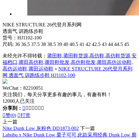
NIKE STRUCTURE 26代登月系列网
透面气 训跑练步鞋
货号：HJ1102-100
尺码: 36 36.5 37.5 38 38.5 39 40 40.5 41 42 42.5 43 44 44.5 45
未经允许不得转载：
莆田鞋,莆田鞋货源,高仿鞋,高仿鞋货源,安
福档口,莆田高仿鞋,莆田鞋批发,高仿鞋批发,莆田高仿运动鞋,
高仿运动鞋,莆田运动鞋
»
NIKE STRUCTURE 26代登月系列
网 透面气 训跑练步鞋 HJ1102-100
WeChat：82210051
关注我们，每天分享更多有趣的事儿，有趣有料！
12000人已关注
分享到：








赞(
0
)

打赏
上一篇
Nike Dunk Low 灰粉色 DD1873-002
下一篇
Labubu x Nike Dunk Low 栗子可可 此款采用经典 Dunk Low 廓