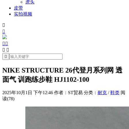
虎头
皮带
实拍视频







NIKE STRUCTURE 26代登月系列网 透
面气 训跑练步鞋 HJ1102-100
2025年10月1日 下午12:46
作者：ST贸易
分类：
耐克
/
鞋类
阅
读(78)