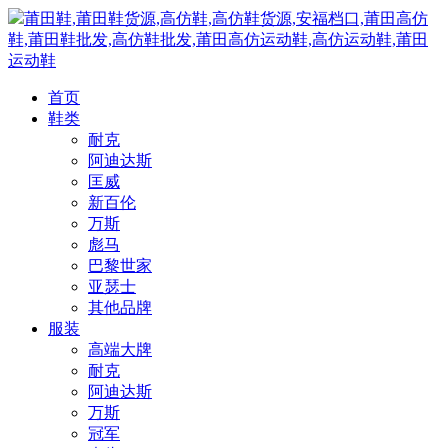
莆田鞋,莆田鞋货源,高仿鞋,高仿鞋货源,安福档口,莆田高仿
鞋,莆田鞋批发,高仿鞋批发,莆田高仿运动鞋,高仿运动鞋,莆田
运动鞋
首页
鞋类
耐克
阿迪达斯
匡威
新百伦
万斯
彪马
巴黎世家
亚瑟士
其他品牌
服装
高端大牌
耐克
阿迪达斯
万斯
冠军