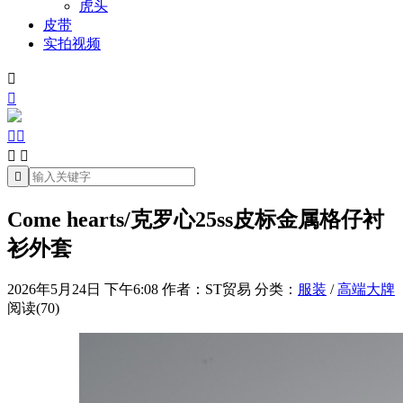
虎头
皮带
实拍视频







Come hearts/克罗心25ss皮标金属格仔衬
衫外套
2026年5月24日 下午6:08
作者：ST贸易
分类：
服装
/
高端大牌
阅读(70)