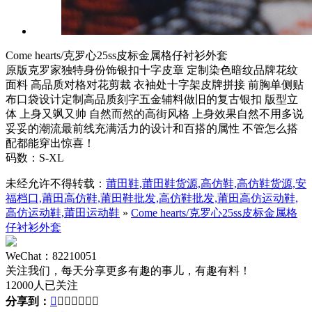
Come hearts/克罗心25ss皮标金属格仔衬衫外套
原版克罗家独特身份饰银扣十字皮章 定制染色暗纹品牌花纹
面料 高品质对格对花剪裁 衣袖处十字架皮牌拼接 前胸单侧贴
布口袋设计定制高品质刻字五金辅料做旧的复古银扣 版型立
体 上身又飒又帅 自然而然的高街风格 上身效果自然不用多说
妥妥的潮流最前线充满活力的设计和百搭的属性 不管怎么搭
配都能穿出惊喜！
码数：S-XL
未经允许不得转载：
莆田鞋,莆田鞋货源,高仿鞋,高仿鞋货源,安
福档口,莆田高仿鞋,莆田鞋批发,高仿鞋批发,莆田高仿运动鞋,
高仿运动鞋,莆田运动鞋
»
Come hearts/克罗心25ss皮标金属格
仔衬衫外套
WeChat：82210051
关注我们，每天分享更多有趣的事儿，有趣有料！
12000人已关注
分享到：






