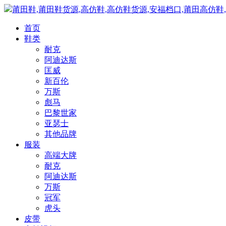
莆田鞋,莆田鞋货源,高仿鞋,高仿鞋货源,安福档口,莆田高仿鞋
首页
鞋类
耐克
阿迪达斯
匡威
新百伦
万斯
彪马
巴黎世家
亚瑟士
其他品牌
服装
高端大牌
耐克
阿迪达斯
万斯
冠军
虎头
皮带