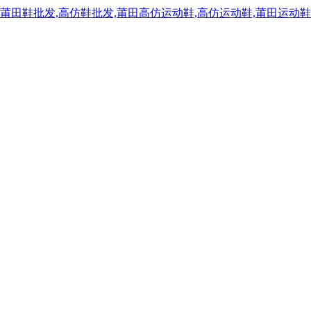
,莆田鞋批发,高仿鞋批发,莆田高仿运动鞋,高仿运动鞋,莆田运动鞋