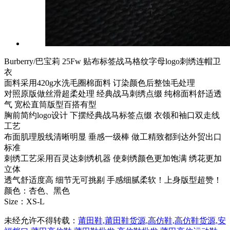
Burberry/巴宝莉 25Fw 贴布标签战马格纹字母logo刺绣连帽卫
衣
面料采用420g水洗毛圈棉面料 订染颜色后整蚀毛处理
对照原版做丝滑超柔处理 经典战马刺绣点缀 纯棉面料舒适透
气 宽松直筒版型百搭有型
胸前简约logo设计 下摆经典战马标签点缀 衣领和袖口双走线
工艺
布面肌理股线清晰明显 垂感一级棒 做工精致都到达外贸出口
标准
刺绣工艺采用百灵达刺绣机器 使刺绣颜色更加饱满 绣花更加
立体
透气舒适度高 细节无可挑剔 手感细腻柔软！上身版型超赞！
颜色：杏色、黑色
Size：XS-L
未经允许不得转载：
莆田鞋,莆田鞋货源,高仿鞋,高仿鞋货源,安