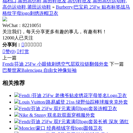
福档口,莆田高仿鞋,莆田鞋批发,高仿鞋批发,莆田高仿运动鞋,
高仿运动鞋,莆田运动鞋
»
Burberry/巴宝莉 25Fw 贴布标签战马
格纹字母logo刺绣连帽卫衣
WeChat：82210051
关注我们，每天分享更多有趣的事儿，有趣有料！
12000人已关注
分享到：








赞(
0
)

打赏
上一篇
Fendi/芬迪 25Fw 小眼镜刺绣空气层双拉链翻领外套
下一篇
巴黎世家Balenciaga 自由女神像短袖
相关推荐
Fendi /芬迪 25Fw 老佛爷贴皮绣花字母签名Logo卫衣
Louis Vuitton/路易威登 21ss 绿野仙踪棒球服夹克外套
Fendi/芬迪 25Fw 双F元素满印logo套装连帽卫衣
Nike & Stussy 联名款双面穿棉服外套
Fendi/芬迪 25Fw 双F元素满印logo套装长裤 深灰 酒红
Moncler/蒙口 经典植绒字母logo圆领卫衣