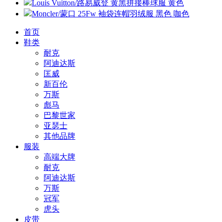
Louis Vuitton/路易威登 黄黑拼接棒球服 黄色
Moncler/蒙口 25Fw 袖袋连帽羽绒服 黑色 咖色
首页
鞋类
耐克
阿迪达斯
匡威
新百伦
万斯
彪马
巴黎世家
亚瑟士
其他品牌
服装
高端大牌
耐克
阿迪达斯
万斯
冠军
虎头
皮带