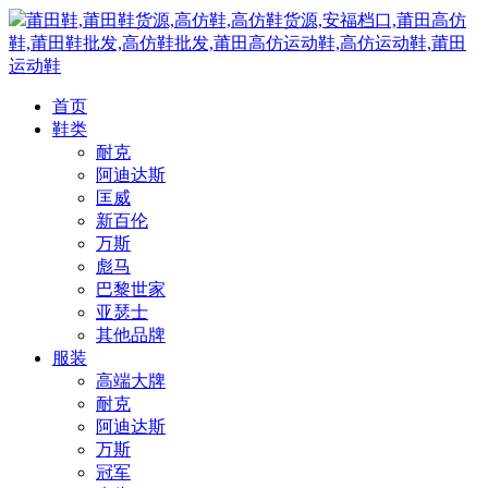
莆田鞋,莆田鞋货源,高仿鞋,高仿鞋货源,安福档口,莆田高仿
鞋,莆田鞋批发,高仿鞋批发,莆田高仿运动鞋,高仿运动鞋,莆田
运动鞋
首页
鞋类
耐克
阿迪达斯
匡威
新百伦
万斯
彪马
巴黎世家
亚瑟士
其他品牌
服装
高端大牌
耐克
阿迪达斯
万斯
冠军