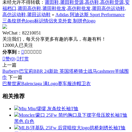
未经允许不得转载：
莆田鞋,莆田鞋货源,高仿鞋,高仿鞋货源,安
福档口,莆田高仿鞋,莆田鞋批发,高仿鞋批发,莆田高仿运动鞋,
高仿运动鞋,莆田运动鞋
»
Adidas 阿迪达斯 Sport Performance
三条纹拼色logo标识情侣夹克外套 制拼色logo
WeChat：82210051
关注我们，每天分享更多有趣的事儿，有趣有料！
12000人已关注
分享到：








赞(
0
)

打赏
上一篇
Burberry巴宝莉BBR 24新款 英国塔桥骑士战马cashmere羊绒围
巾
下一篇
巴黎世家Balenciaga 满Logo赛车服连帽卫衣
相关推荐
Miu Miu/缪缪 灰条纹长袖T恤
Moncler/蒙口 25Fw 简约胸口及下摆字母压胶长袖T恤
黑色 白色
MLB/洋基队 25Fw 后背暗纹大logo拱桥刺绣长袖T恤