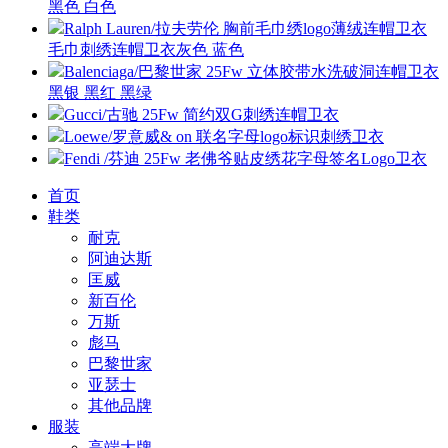
黑色 白色
Ralph Lauren/拉夫劳伦 胸前毛巾绣logo薄绒连帽卫衣
毛巾刺绣连帽卫衣灰色 蓝色
Balenciaga/巴黎世家 25Fw 立体胶带水洗破洞连帽卫衣
黑银 黑红 黑绿
Gucci/古驰 25Fw 简约双G刺绣连帽卫衣
Loewe/罗意威& on 联名字母logo标识刺绣卫衣
Fendi /芬迪 25Fw 老佛爷贴皮绣花字母签名Logo卫衣
首页
鞋类
耐克
阿迪达斯
匡威
新百伦
万斯
彪马
巴黎世家
亚瑟士
其他品牌
服装
高端大牌