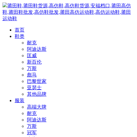
莆田鞋,莆田鞋货源,高仿鞋,高仿鞋货源,安福档口,莆田高仿
鞋,莆田鞋批发,高仿鞋批发,莆田高仿运动鞋,高仿运动鞋,莆田
运动鞋
首页
鞋类
耐克
阿迪达斯
匡威
新百伦
万斯
彪马
巴黎世家
亚瑟士
其他品牌
服装
高端大牌
耐克
阿迪达斯
万斯
冠军