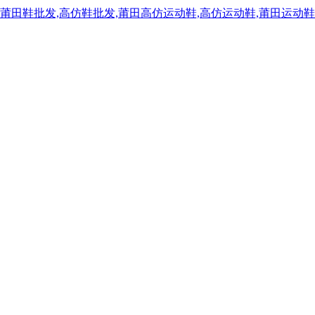
,莆田鞋批发,高仿鞋批发,莆田高仿运动鞋,高仿运动鞋,莆田运动鞋