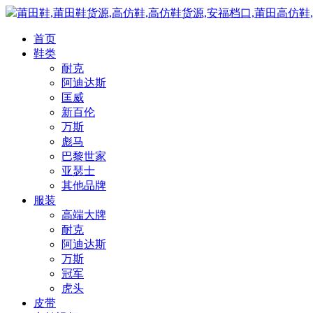
莆田鞋,莆田鞋货源,高仿鞋,高仿鞋货源,安福档口,莆田高仿鞋
首页
鞋类
耐克
阿迪达斯
匡威
新百伦
万斯
彪马
巴黎世家
亚瑟士
其他品牌
服装
高端大牌
耐克
阿迪达斯
万斯
冠军
虎头
皮带