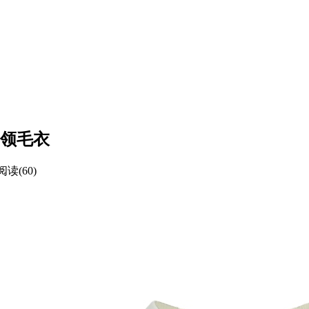
格圆领毛衣
阅读(60)