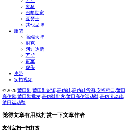
万斯
彪马
巴黎世家
亚瑟士
其他品牌
服装
高端大牌
耐克
阿迪达斯
万斯
冠军
虎头
皮带
实拍视频
© 2026
莆田鞋,莆田鞋货源,高仿鞋,高仿鞋货源,安福档口,莆田
高仿鞋,莆田鞋批发,高仿鞋批发,莆田高仿运动鞋,高仿运动鞋,
莆田运动鞋
觉得文章有用就打赏一下文章作者
支付宝扫一扫打赏