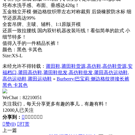
坯布水洗手感、布面、垂感达420g！
五金独立开模 侧边格纹织带左右对称裁剪 后袋橡胶防水标 细
节还原高达99%
全套吊牌、主唛、辅料、1:1原版开模
还原一致拉腰线 国内双针机器改装珩线！看似简单的款式 小
细节特多！
值得入手的一件精品长裤！
颜色：黑色 卡其色
Size:XS-L
未经允许不得转载：
莆田鞋,莆田鞋货源,高仿鞋,高仿鞋货源,安
福档口,莆田高仿鞋,莆田鞋批发,高仿鞋批发,莆田高仿运动鞋,
高仿运动鞋,莆田运动鞋
»
Burberry/巴宝莉 侧边格纹拼接长裤
黑色 卡其色
WeChat：82210051
关注我们，每天分享更多有趣的事儿，有趣有料！
12000人已关注
分享到：








赞(
0
)

打赏
上一篇