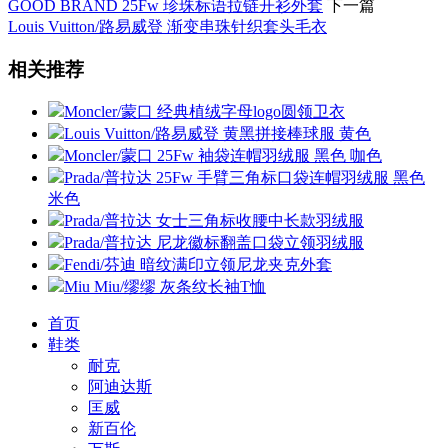
GOOD BRAND 25Fw 珍珠标语拉链开衫外套
下一篇
Louis Vuitton/路易威登 渐变串珠针织套头毛衣
相关推荐
Moncler/蒙口 经典植绒字母logo圆领卫衣
Louis Vuitton/路易威登 黄黑拼接棒球服 黄色
Moncler/蒙口 25Fw 袖袋连帽羽绒服 黑色 咖色
Prada/普拉达 25Fw 手臂三角标口袋连帽羽绒服 黑色
米色
Prada/普拉达 女士三角标收腰中长款羽绒服
Prada/普拉达 尼龙徽标翻盖口袋立领羽绒服
Fendi/芬迪 暗纹满印立领尼龙夹克外套
Miu Miu/缪缪 灰条纹长袖T恤
首页
鞋类
耐克
阿迪达斯
匡威
新百伦