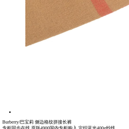
Burberry/巴宝莉 侧边格纹拼接长裤
专柜同步在线 原版4900国内专柜购入 定织蓝光400g纱线