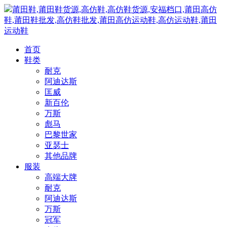
莆田鞋,莆田鞋货源,高仿鞋,高仿鞋货源,安福档口,莆田高仿
鞋,莆田鞋批发,高仿鞋批发,莆田高仿运动鞋,高仿运动鞋,莆田
运动鞋
首页
鞋类
耐克
阿迪达斯
匡威
新百伦
万斯
彪马
巴黎世家
亚瑟士
其他品牌
服装
高端大牌
耐克
阿迪达斯
万斯
冠军