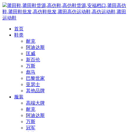
莆田鞋,莆田鞋货源,高仿鞋,高仿鞋货源,安福档口,莆田高仿
鞋,莆田鞋批发,高仿鞋批发,莆田高仿运动鞋,高仿运动鞋,莆田
运动鞋
首页
鞋类
耐克
阿迪达斯
匡威
新百伦
万斯
彪马
巴黎世家
亚瑟士
其他品牌
服装
高端大牌
耐克
阿迪达斯
万斯
冠军