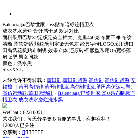
Balenciaga/巴黎世家 25ss贴布暗标连帽卫衣
成衣洗水磨烂 设计感十足 欢迎对比
面料采用巴黎ZP定织定染全棉大、克重460克 布面干净.布纹
清晰 柔软舒适 螺纹釆用定染无色差 经典字母LOGO采用进口
田岛绣花机贴布刺绣 效果立体 还原砖柜 版型釆用OS宽松落
肩版型.男女同款
颜色：洗水黑
Size:XS-L
未经允许不得转载：
莆田鞋,莆田鞋货源,高仿鞋,高仿鞋货源,安
福档口,莆田高仿鞋,莆田鞋批发,高仿鞋批发,莆田高仿运动鞋,
高仿运动鞋,莆田运动鞋
»
Balenciaga/巴黎世家 25ss贴布暗标连
帽卫衣 成衣洗水磨烂洗水黑
WeChat：82210051
关注我们，每天分享更多有趣的事儿，有趣有料！
12000人已关注
分享到：






