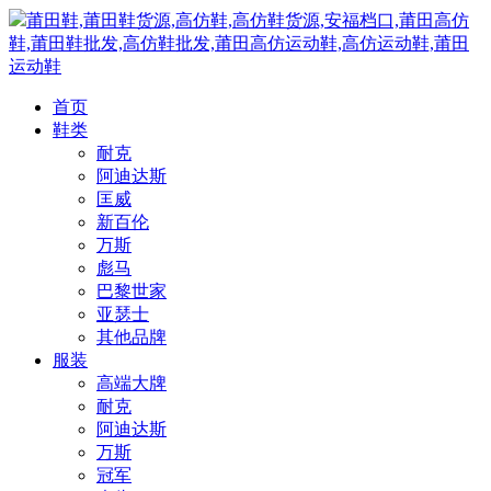
莆田鞋,莆田鞋货源,高仿鞋,高仿鞋货源,安福档口,莆田高仿
鞋,莆田鞋批发,高仿鞋批发,莆田高仿运动鞋,高仿运动鞋,莆田
运动鞋
首页
鞋类
耐克
阿迪达斯
匡威
新百伦
万斯
彪马
巴黎世家
亚瑟士
其他品牌
服装
高端大牌
耐克
阿迪达斯
万斯
冠军