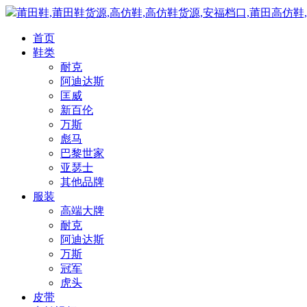
莆田鞋,莆田鞋货源,高仿鞋,高仿鞋货源,安福档口,莆田高仿鞋
首页
鞋类
耐克
阿迪达斯
匡威
新百伦
万斯
彪马
巴黎世家
亚瑟士
其他品牌
服装
高端大牌
耐克
阿迪达斯
万斯
冠军
虎头
皮带