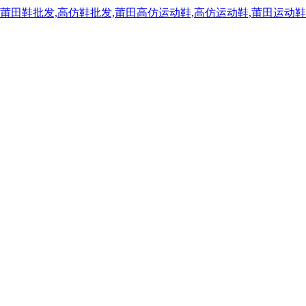
,莆田鞋批发,高仿鞋批发,莆田高仿运动鞋,高仿运动鞋,莆田运动鞋