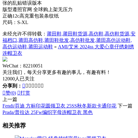
张的乱贴错误版本
版型遵照官网 全球购上架无压力
正确12c高克重包装条纹纸
尺码：S-XL
未经允许不得转载：
莆田鞋,莆田鞋货源,高仿鞋,高仿鞋货源,安
福档口,莆田高仿鞋,莆田鞋批发,高仿鞋批发,莆田高仿运动鞋,
高仿运动鞋,莆田运动鞋
»
AMI/艾米 2024ss 大爱心章仔绣刺绣
连帽卫衣
WeChat：82210051
关注我们，每天分享更多有趣的事儿，有趣有料！
12000人已关注
分享到：








赞(
0
)

打赏
上一篇
Fendi/芬迪 方标印花圆领卫衣 25SS秋冬新款卡通印花
下一篇
Prada/普拉达 25Fw编织字母连帽卫衣 黑色
相关推荐