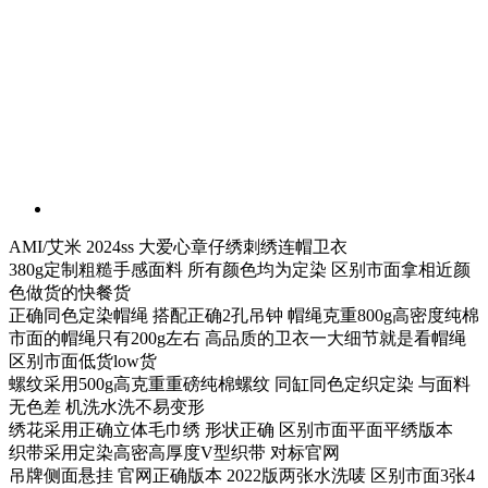
AMI/艾米 2024ss 大爱心章仔绣刺绣连帽卫衣
380g定制粗糙手感面料 所有颜色均为定染 区别市面拿相近颜
色做货的快餐货
正确同色定染帽绳 搭配正确2孔吊钟 帽绳克重800g高密度纯棉
市面的帽绳只有200g左右 高品质的卫衣一大细节就是看帽绳
区别市面低货low货
螺纹采用500g高克重重磅纯棉螺纹 同缸同色定织定染 与面料
无色差 机洗水洗不易变形
绣花采用正确立体毛巾绣 形状正确 区别市面平面平绣版本
织带采用定染高密高厚度V型织带 对标官网
吊牌侧面悬挂 官网正确版本 2022版两张水洗唛 区别市面3张4