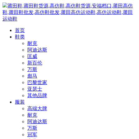
莆田鞋,莆田鞋货源,高仿鞋,高仿鞋货源,安福档口,莆田高仿
鞋,莆田鞋批发,高仿鞋批发,莆田高仿运动鞋,高仿运动鞋,莆田
运动鞋
首页
鞋类
耐克
阿迪达斯
匡威
新百伦
万斯
彪马
巴黎世家
亚瑟士
其他品牌
服装
高端大牌
耐克
阿迪达斯
万斯
冠军