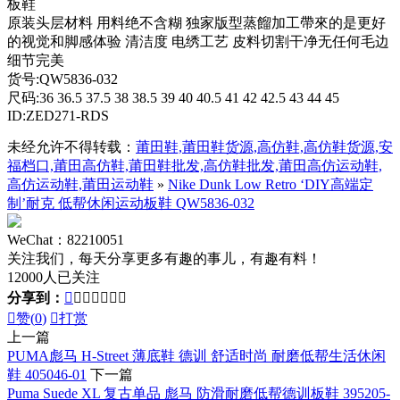
板鞋
原装头层材料 用料绝不含糊 独家版型蒸餾加工帶來的是更好
的视觉和脚感体验 清洁度 电绣工艺 皮料切割干净无任何毛边
细节完美
货号:QW5836-032
尺码:36 36.5 37.5 38 38.5 39 40 40.5 41 42 42.5 43 44 45
ID:ZED271-RDS
未经允许不得转载：
莆田鞋,莆田鞋货源,高仿鞋,高仿鞋货源,安
福档口,莆田高仿鞋,莆田鞋批发,高仿鞋批发,莆田高仿运动鞋,
高仿运动鞋,莆田运动鞋
»
Nike Dunk Low Retro ‘DIY高端定
制’耐克 低帮休闲运动板鞋 QW5836-032
WeChat：82210051
关注我们，每天分享更多有趣的事儿，有趣有料！
12000人已关注
分享到：








赞(
0
)

打赏
上一篇
PUMA彪马 H-Street 薄底鞋 德训 舒适时尚 耐磨低帮生活休闲
鞋 405046-01
下一篇
Puma Suede XL 复古单品 彪马 防滑耐磨低帮德训板鞋 395205-