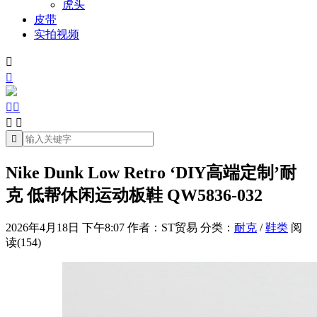
虎头
皮带
实拍视频







Nike Dunk Low Retro ‘DIY高端定制’耐
克 低帮休闲运动板鞋 QW5836-032
2026年4月18日 下午8:07
作者：ST贸易
分类：
耐克
/
鞋类
阅
读(154)