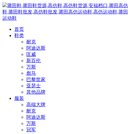
莆田鞋,莆田鞋货源,高仿鞋,高仿鞋货源,安福档口,莆田高仿
鞋,莆田鞋批发,高仿鞋批发,莆田高仿运动鞋,高仿运动鞋,莆田
运动鞋
首页
鞋类
耐克
阿迪达斯
匡威
新百伦
万斯
彪马
巴黎世家
亚瑟士
其他品牌
服装
高端大牌
耐克
阿迪达斯
万斯
冠军