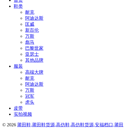
首页
鞋类
耐克
阿迪达斯
匡威
新百伦
万斯
彪马
巴黎世家
亚瑟士
其他品牌
服装
高端大牌
耐克
阿迪达斯
万斯
冠军
虎头
皮带
实拍视频
© 2026
莆田鞋,莆田鞋货源,高仿鞋,高仿鞋货源,安福档口,莆田