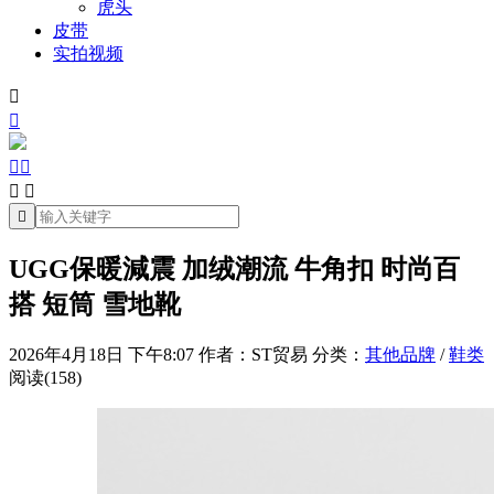
虎头
皮带
实拍视频







UGG保暖減震 加绒潮流 牛角扣 时尚百
搭 短筒 雪地靴
2026年4月18日 下午8:07
作者：ST贸易
分类：
其他品牌
/
鞋类
阅读(158)