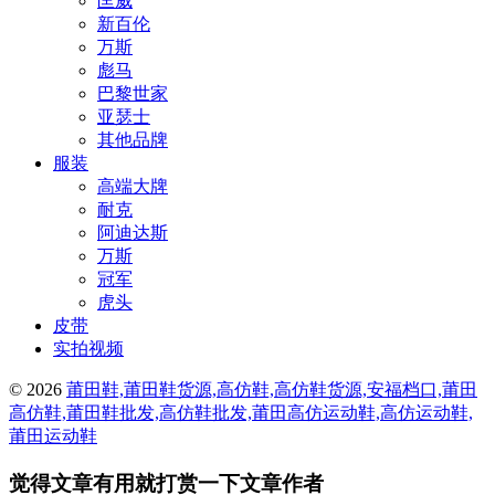
匡威
新百伦
万斯
彪马
巴黎世家
亚瑟士
其他品牌
服装
高端大牌
耐克
阿迪达斯
万斯
冠军
虎头
皮带
实拍视频
© 2026
莆田鞋,莆田鞋货源,高仿鞋,高仿鞋货源,安福档口,莆田
高仿鞋,莆田鞋批发,高仿鞋批发,莆田高仿运动鞋,高仿运动鞋,
莆田运动鞋
觉得文章有用就打赏一下文章作者