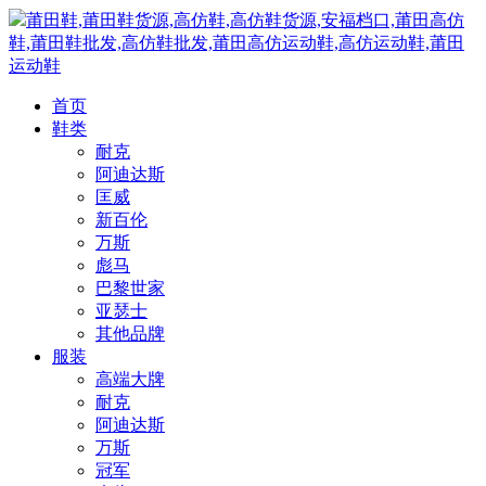
莆田鞋,莆田鞋货源,高仿鞋,高仿鞋货源,安福档口,莆田高仿
鞋,莆田鞋批发,高仿鞋批发,莆田高仿运动鞋,高仿运动鞋,莆田
运动鞋
首页
鞋类
耐克
阿迪达斯
匡威
新百伦
万斯
彪马
巴黎世家
亚瑟士
其他品牌
服装
高端大牌
耐克
阿迪达斯
万斯
冠军