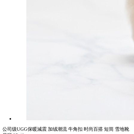
公司级UGG保暖減震 加绒潮流 牛角扣 时尚百搭 短筒 雪地靴