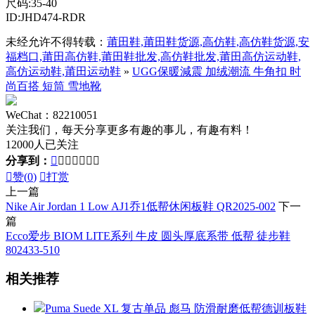
尺码:35-40
ID:JHD474-RDR
未经允许不得转载：
莆田鞋,莆田鞋货源,高仿鞋,高仿鞋货源,安
福档口,莆田高仿鞋,莆田鞋批发,高仿鞋批发,莆田高仿运动鞋,
高仿运动鞋,莆田运动鞋
»
UGG保暖減震 加绒潮流 牛角扣 时
尚百搭 短筒 雪地靴
WeChat：82210051
关注我们，每天分享更多有趣的事儿，有趣有料！
12000人已关注
分享到：








赞(
0
)

打赏
上一篇
Nike Air Jordan 1 Low AJ1乔1低帮休闲板鞋 QR2025-002
下一
篇
Ecco爱步 BIOM LITE系列 牛皮 圆头厚底系带 低帮 徒步鞋
802433-510
相关推荐
Puma Suede XL 复古单品 彪马 防滑耐磨低帮德训板鞋