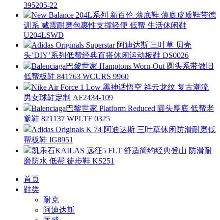
395205-22
New Balance 204L系列 新百伦 薄底鞋 薄底皮质鞋带德
训系 减震耐磨包裹性支撑轻便 低帮 生活休闲鞋
U204LSWD
Adidas Originals Superstar 阿迪达斯 三叶草 贝壳
头’DIY’系列低帮经典百搭休闲运动板鞋 DS0026
Balenciaga巴黎世家 Hamptons Worn-Out 圆头系带做旧
低帮板鞋 841763 WCURS 9960
Nike Air Force 1 Low 黑神话悟空 祥云龙纹 复古潮流
男女球鞋定制 AF2434-109
Balenciaga巴黎世家 Platform Reduced 圆头厚底 低帮老
爹鞋 821137 WPLTF 0325
Adidas Originals K 74 阿迪达斯 三叶草休闲防滑耐磨低
帮板鞋 IG8951
凯乐石KAILAS 远征5 FLT 舒适简约经典登山 防滑耐
磨防水 低帮 徒步鞋 KS251
首页
鞋类
耐克
阿迪达斯