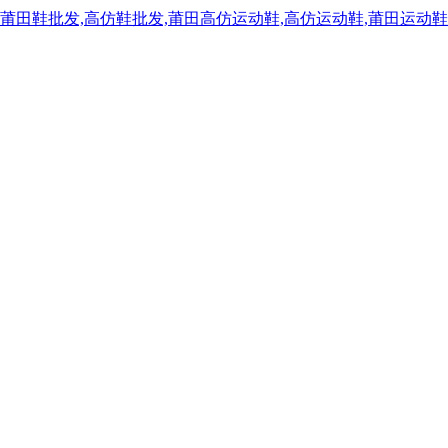
,莆田鞋批发,高仿鞋批发,莆田高仿运动鞋,高仿运动鞋,莆田运动鞋