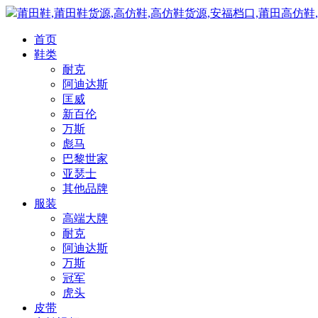
莆田鞋,莆田鞋货源,高仿鞋,高仿鞋货源,安福档口,莆田高仿鞋
首页
鞋类
耐克
阿迪达斯
匡威
新百伦
万斯
彪马
巴黎世家
亚瑟士
其他品牌
服装
高端大牌
耐克
阿迪达斯
万斯
冠军
虎头
皮带