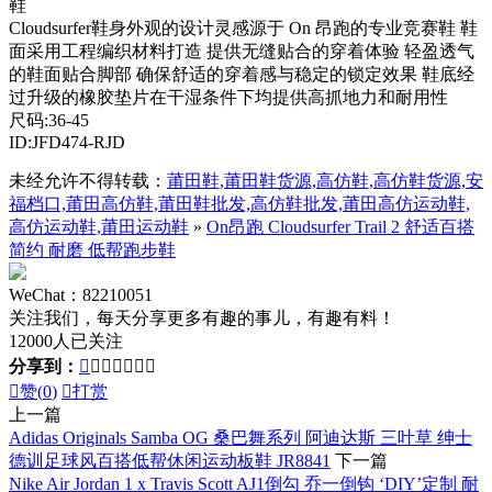
鞋
Cloudsurfer鞋身外观的设计灵感源于 On 昂跑的专业竞赛鞋 鞋
面采用工程编织材料打造 提供无缝贴合的穿着体验 轻盈透气
的鞋面贴合脚部 确保舒适的穿着感与稳定的锁定效果 鞋底经
过升级的橡胶垫片在干湿条件下均提供高抓地力和耐用性
尺码:36-45
ID:JFD474-RJD
未经允许不得转载：
莆田鞋,莆田鞋货源,高仿鞋,高仿鞋货源,安
福档口,莆田高仿鞋,莆田鞋批发,高仿鞋批发,莆田高仿运动鞋,
高仿运动鞋,莆田运动鞋
»
On昂跑 Cloudsurfer Trail 2 舒适百搭
简约 耐磨 低帮跑步鞋
WeChat：82210051
关注我们，每天分享更多有趣的事儿，有趣有料！
12000人已关注
分享到：








赞(
0
)

打赏
上一篇
Adidas Originals Samba OG 桑巴舞系列 阿迪达斯 三叶草 绅士
德训足球风百搭低帮休闲运动板鞋 JR8841
下一篇
Nike Air Jordan 1 x Travis Scott AJ1倒勾 乔一倒钩 ‘DIY’定制 耐