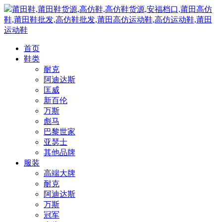
莆田鞋,莆田鞋货源,高仿鞋,高仿鞋货源,安福档口,莆田高仿
鞋,莆田鞋批发,高仿鞋批发,莆田高仿运动鞋,高仿运动鞋,莆田
运动鞋
首页
鞋类
耐克
阿迪达斯
匡威
新百伦
万斯
彪马
巴黎世家
亚瑟士
其他品牌
服装
高端大牌
耐克
阿迪达斯
万斯
冠军