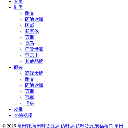
首页
鞋类
耐克
阿迪达斯
匡威
新百伦
万斯
彪马
巴黎世家
亚瑟士
其他品牌
服装
高端大牌
耐克
阿迪达斯
万斯
冠军
虎头
皮带
实拍视频
© 2026
莆田鞋,莆田鞋货源,高仿鞋,高仿鞋货源,安福档口,莆田