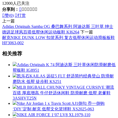
12000人已关注
分享到：








赞(
0
)

打赏
上一篇
Adidas Originals Samba OG 桑巴舞系列 阿迪达斯 三叶草 绅士
德训足球风百搭低帮休闲运动板鞋 KI6264
下一篇
耐克NIKE DUNK LOW 扣篮系列 复古低帮休闲运动滑板板鞋
HF3063-002
相关推荐
Adidas Originals K 74 阿迪达斯 三叶草休闲防滑耐磨低
帮板鞋 IG8951
凯乐石KAILAS 远征5 FLT 舒适简约经典登山 防滑耐
磨防水 低帮 徒步鞋 KS251
MLB BIGBALL CHUNKY VINTAGE CURSIVE 潮流
百搭 厚底增高 牛仔舒适休闲鞋 防滑耐磨 低帮 老爹鞋
3ASHVT25N
Nike Air Jordan 1 x Travis Scott AJ1倒勾 乔一倒钩
‘DIY’定制 耐克 低帮文化篮球鞋 XS2025-063
NIKE AIR FORCE 1‘07 LV8 XL1979-110