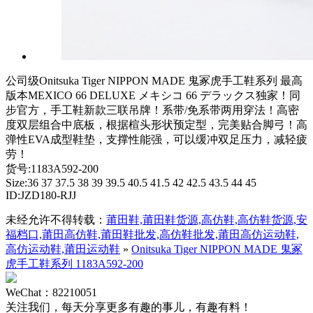
公司级Onitsuka Tiger NIPPON MADE 鬼冢虎手工鞋系列 最高
版本MEXICO 66 DELUXE メキシコ 66 デラックス独家！同
步官方，手工鞋新款三联吊牌！系带/免系带两用穿法！高密
度双层组合中底板，根据楦头形状预定型，完美贴合脚弓！高
弹性EVA成型鞋垫，支撑性能强，可以缓冲双足压力，减轻疲
劳！
货号:1183A592-200
Size:36 37 37.5 38 39 39.5 40.5 41.5 42 42.5 43.5 44 45
ID:JZD180-RJJ
未经允许不得转载：
莆田鞋,莆田鞋货源,高仿鞋,高仿鞋货源,安
福档口,莆田高仿鞋,莆田鞋批发,高仿鞋批发,莆田高仿运动鞋,
高仿运动鞋,莆田运动鞋
»
Onitsuka Tiger NIPPON MADE 鬼冢
虎手工鞋系列 1183A592-200
WeChat：82210051
关注我们，每天分享更多有趣的事儿，有趣有料！