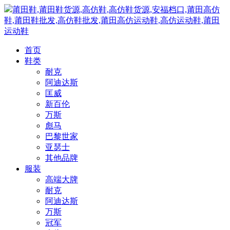
莆田鞋,莆田鞋货源,高仿鞋,高仿鞋货源,安福档口,莆田高仿
鞋,莆田鞋批发,高仿鞋批发,莆田高仿运动鞋,高仿运动鞋,莆田
运动鞋
首页
鞋类
耐克
阿迪达斯
匡威
新百伦
万斯
彪马
巴黎世家
亚瑟士
其他品牌
服装
高端大牌
耐克
阿迪达斯
万斯
冠军