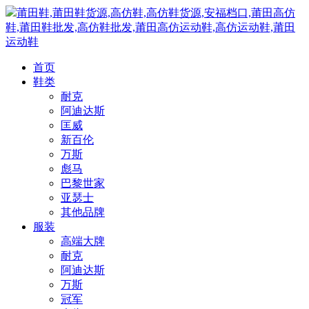
莆田鞋,莆田鞋货源,高仿鞋,高仿鞋货源,安福档口,莆田高仿
鞋,莆田鞋批发,高仿鞋批发,莆田高仿运动鞋,高仿运动鞋,莆田
运动鞋
首页
鞋类
耐克
阿迪达斯
匡威
新百伦
万斯
彪马
巴黎世家
亚瑟士
其他品牌
服装
高端大牌
耐克
阿迪达斯
万斯
冠军