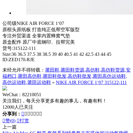
公司级NIKE AIR FORCE 1‘07
原楦头原纸板 打造纯正低帮空军版型
专注外贸渠道 全掌内置蜂窝气垫
原盒配件 原厂中底钢印、拉帮完美
货号:315122-111
Size:36 36.5 37.5 38 38.5 39 40 40.5 41 42 42.5 43 44 45
ID:ZED170-RJE
未经允许不得转载：
莆田鞋,莆田鞋货源,高仿鞋,高仿鞋货源,安
福档口,莆田高仿鞋,莆田鞋批发,高仿鞋批发,莆田高仿运动鞋,
高仿运动鞋,莆田运动鞋
»
NIKE AIR FORCE 1‘07 315122-111
WeChat：82210051
关注我们，每天分享更多有趣的事儿，有趣有料！
12000人已关注
分享到：








赞(
0
)

打赏
上一篇