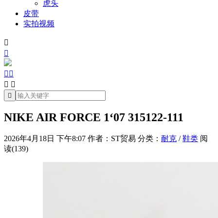
虎头
皮带
实拍视频







NIKE AIR FORCE 1‘07 315122-111
2026年4月18日 下午8:07
作者：ST贸易
分类：
耐克
/
鞋类
阅
读(139)