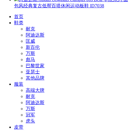
包风经典复古低帮百搭休闲运动板鞋 lD7038
首页
鞋类
耐克
阿迪达斯
匡威
新百伦
万斯
彪马
巴黎世家
亚瑟士
其他品牌
服装
高端大牌
耐克
阿迪达斯
万斯
冠军
虎头
皮带