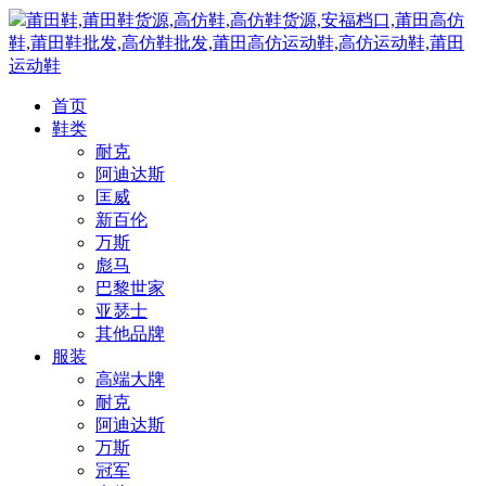
莆田鞋,莆田鞋货源,高仿鞋,高仿鞋货源,安福档口,莆田高仿
鞋,莆田鞋批发,高仿鞋批发,莆田高仿运动鞋,高仿运动鞋,莆田
运动鞋
首页
鞋类
耐克
阿迪达斯
匡威
新百伦
万斯
彪马
巴黎世家
亚瑟士
其他品牌
服装
高端大牌
耐克
阿迪达斯
万斯
冠军