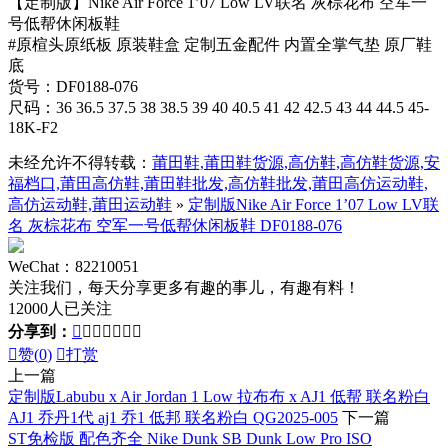
【定制版】Nike Air Force 1’07 Low LV联名 灰棕花布 空军一
号低帮休闲板鞋
#原楦头原纸板 原装鞋盒 定制五金配件 内置全掌气垫 原厂鞋
底
货号：DF0188-076
尺码：36 36.5 37.5 38 38.5 39 40 40.5 41 42 42.5 43 44 44.5 45-
18K-F2
未经允许不得转载：
莆田鞋,莆田鞋货源,高仿鞋,高仿鞋货源,安
福档口,莆田高仿鞋,莆田鞋批发,高仿鞋批发,莆田高仿运动鞋,
高仿运动鞋,莆田运动鞋
»
定制版Nike Air Force 1’07 Low LV联
名 灰棕花布 空军一号低帮休闲板鞋 DF0188-076
WeChat：82210051
关注我们，每天分享更多有趣的事儿，有趣有料！
12000人已关注
分享到：








赞(
0
)

打赏
上一篇
定制版Labubu x Air Jordan 1 Low 拉布布 x AJ1 低帮 联名粉白
AJ1 乔丹1代 aj1 乔1 低邦 联名粉白 QG2025-005
下一篇
ST免检版 配色齐全 Nike Dunk SB Dunk Low Pro ISO