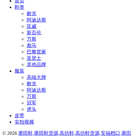
首页
鞋类
耐克
阿迪达斯
匡威
新百伦
万斯
彪马
巴黎世家
亚瑟士
其他品牌
服装
高端大牌
耐克
阿迪达斯
万斯
冠军
虎头
皮带
实拍视频
© 2026
莆田鞋,莆田鞋货源,高仿鞋,高仿鞋货源,安福档口,莆田