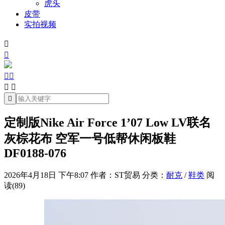
虎头
皮带
实拍视频







定制版Nike Air Force 1’07 Low LV联名
灰棕花布 空军一号低帮休闲板鞋
DF0188-076
2026年4月18日 下午8:07
作者：ST贸易
分类：
耐克
/
鞋类
阅
读(89)