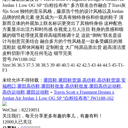
Jordan 1 Low OG SP “白粉拉布布” 多方联名合作融合了Travi灰
勾s Scott 独特的音乐风格，藤原浩个性的设计风格以及Jordan
品牌的经典元素 使其成为一双具有独特身份和价值的鞋子 清
新而立体的外观加上联名标识更突出了其独特身份 这种配色
方案显示出活力和时尚感 在视觉上引人注目 鞋身的质感和细
腻的细节处理使其显得高端而格调十足 这款“倒钩”联名是设
计与创意完美结合 融合多方的个性风格是一款备受瞩目的潮
流鞋款 低帮休闲板鞋 定制鞋盒 大厂纯原品质出货 超高清洁度
皮料切割干净无任何毛边 细节完美
货号:JW1188-162
Size:36 36.5 37.5 38 38.5 39 40 40.5 41 42 42.5 43 44 44.5 45-T1-
F3
未经允许不得转载：
莆田鞋,莆田鞋货源,高仿鞋,高仿鞋货源,安
福档口,莆田高仿鞋,莆田鞋批发,高仿鞋批发,莆田高仿运动鞋,
高仿运动鞋,莆田运动鞋
»
Travis Scott x Fragment Design x
Jordan Air Jordan 1 Low OG SP “白粉拉布布” JW1188-162
WeChat：82210051
关注我们，每天分享更多有趣的事儿，有趣有料！
12000人已关注