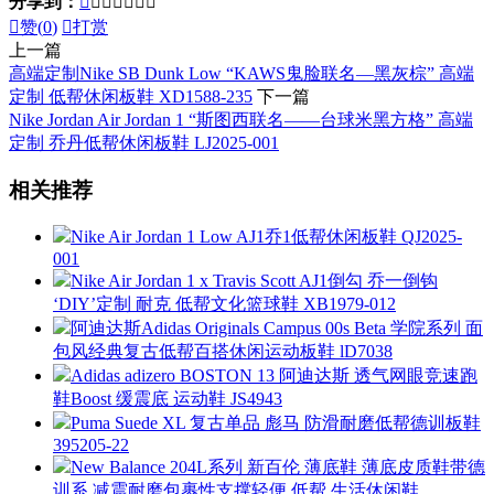
分享到：








赞(
0
)

打赏
上一篇
高端定制Nike SB Dunk Low “KAWS鬼脸联名—黑灰棕” 高端
定制 低帮休闲板鞋 XD1588-235
下一篇
Nike Jordan Air Jordan 1 “斯图西联名——台球米黑方格” 高端
定制 乔丹低帮休闲板鞋 LJ2025-001
相关推荐
Nike Air Jordan 1 Low AJ1乔1低帮休闲板鞋 QJ2025-
001
Nike Air Jordan 1 x Travis Scott AJ1倒勾 乔一倒钩
‘DIY’定制 耐克 低帮文化篮球鞋 XB1979-012
阿迪达斯Adidas Originals Campus 00s Beta 学院系列 面
包风经典复古低帮百搭休闲运动板鞋 lD7038
Adidas adizero BOSTON 13 阿迪达斯 透气网眼竞速跑
鞋Boost 缓震底 运动鞋 JS4943
Puma Suede XL 复古单品 彪马 防滑耐磨低帮德训板鞋
395205-22
New Balance 204L系列 新百伦 薄底鞋 薄底皮质鞋带德
训系 减震耐磨包裹性支撑轻便 低帮 生活休闲鞋