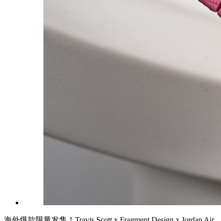
海外爆款限量发售！Travis Scott x Fragment Design x Jordan Air