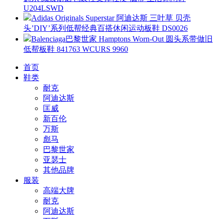
U204LSWD
Adidas Originals Superstar 阿迪达斯 三叶草 贝壳
头’DIY’系列低帮经典百搭休闲运动板鞋 DS0026
Balenciaga巴黎世家 Hamptons Worn-Out 圆头系带做旧
低帮板鞋 841763 WCURS 9960
首页
鞋类
耐克
阿迪达斯
匡威
新百伦
万斯
彪马
巴黎世家
亚瑟士
其他品牌
服装
高端大牌
耐克
阿迪达斯