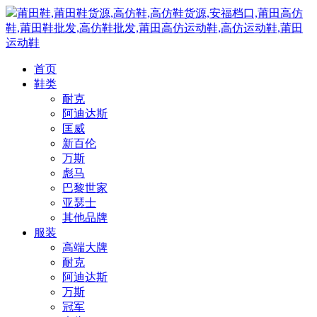
莆田鞋,莆田鞋货源,高仿鞋,高仿鞋货源,安福档口,莆田高仿
鞋,莆田鞋批发,高仿鞋批发,莆田高仿运动鞋,高仿运动鞋,莆田
运动鞋
首页
鞋类
耐克
阿迪达斯
匡威
新百伦
万斯
彪马
巴黎世家
亚瑟士
其他品牌
服装
高端大牌
耐克
阿迪达斯
万斯
冠军