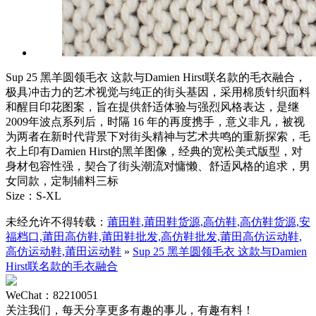
Sup 25 黑羊圆领毛衣 这款与Damien Hirst联名款的毛衣融合，
极具冲击力的艺术视觉与纯正的街头基因，采用棉质针织面料
和醒目印花图案，旨在提供舒适体验与强烈风格表达，是继
2009年波点系列后，时隔 16 年的再度携手，意义非凡，被视
为两者在新时代背景下对街头精神与艺术共鸣的重新探索，毛
衣上印有Damien Hirst的黑羊图像，经典的宽松美式版型，对
身材包容性强，契合了街头潮流对慵懒、舒适风格的追求，男
女同款，定制辅料三标
Size：S-XL
未经允许不得转载：
莆田鞋,莆田鞋货源,高仿鞋,高仿鞋货源,安
福档口,莆田高仿鞋,莆田鞋批发,高仿鞋批发,莆田高仿运动鞋,
高仿运动鞋,莆田运动鞋
»
Sup 25 黑羊圆领毛衣 这款与Damien
Hirst联名款的毛衣融合
WeChat：82210051
关注我们，每天分享更多有趣的事儿，有趣有料！