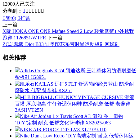
12000人已关注
分享到：








赞(
0
)

打赏
上一篇
X版 HOKA ONE ONE Mafate Speed 2 Low 轻量低帮户外越野
跑鞋 1126851/WTFR
下一篇
ZC总裁版 Dior B33 迪奥印花系带时尚运动板鞋网球鞋
相关推荐
Adidas Originals K 74 阿迪达斯 三叶草休闲防滑耐磨低
帮板鞋 IG8951
凯乐石KAILAS 远征5 FLT 舒适简约经典登山 防滑耐
磨防水 低帮 徒步鞋 KS251
MLB BIGBALL CHUNKY VINTAGE CURSIVE 潮流
百搭 厚底增高 牛仔舒适休闲鞋 防滑耐磨 低帮 老爹鞋
3ASHVT25N
Nike Air Jordan 1 x Travis Scott AJ1倒勾 乔一倒钩
‘DIY’定制 耐克 低帮文化篮球鞋 XS2025-063
NIKE AIR FORCE 1‘07 LV8 XL1979-110
Nike Dunk Low Retro ‘DIY高端定制’耐克 低帮休闲运