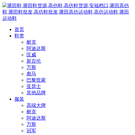
莆田鞋,莆田鞋货源,高仿鞋,高仿鞋货源,安福档口,莆田高仿
鞋,莆田鞋批发,高仿鞋批发,莆田高仿运动鞋,高仿运动鞋,莆田
运动鞋
首页
鞋类
耐克
阿迪达斯
匡威
新百伦
万斯
彪马
巴黎世家
亚瑟士
其他品牌
服装
高端大牌
耐克
阿迪达斯
万斯
冠军