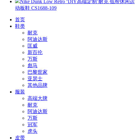
Nike Dunk Low Retro ‘DIY高端定制’耐克 低帮休闲运
动板鞋 CS1688-109
首页
鞋类
耐克
阿迪达斯
匡威
新百伦
万斯
彪马
巴黎世家
亚瑟士
其他品牌
服装
高端大牌
耐克
阿迪达斯
万斯
冠军
虎头
皮带