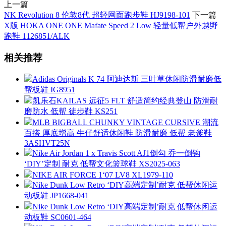
上一篇
NK Revolution 8 伦敦8代 超轻网面跑步鞋 HJ9198-101
下一篇
X版 HOKA ONE ONE Mafate Speed 2 Low 轻量低帮户外越野
跑鞋 1126851/ALK
相关推荐
Adidas Originals K 74 阿迪达斯 三叶草休闲防滑耐磨低
帮板鞋 IG8951
凯乐石KAILAS 远征5 FLT 舒适简约经典登山 防滑耐
磨防水 低帮 徒步鞋 KS251
MLB BIGBALL CHUNKY VINTAGE CURSIVE 潮流
百搭 厚底增高 牛仔舒适休闲鞋 防滑耐磨 低帮 老爹鞋
3ASHVT25N
Nike Air Jordan 1 x Travis Scott AJ1倒勾 乔一倒钩
‘DIY’定制 耐克 低帮文化篮球鞋 XS2025-063
NIKE AIR FORCE 1‘07 LV8 XL1979-110
Nike Dunk Low Retro ‘DIY高端定制’耐克 低帮休闲运
动板鞋 JP1668-041
Nike Dunk Low Retro ‘DIY高端定制’耐克 低帮休闲运
动板鞋 SC0601-464