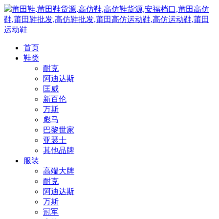
莆田鞋,莆田鞋货源,高仿鞋,高仿鞋货源,安福档口,莆田高仿
鞋,莆田鞋批发,高仿鞋批发,莆田高仿运动鞋,高仿运动鞋,莆田
运动鞋
首页
鞋类
耐克
阿迪达斯
匡威
新百伦
万斯
彪马
巴黎世家
亚瑟士
其他品牌
服装
高端大牌
耐克
阿迪达斯
万斯
冠军