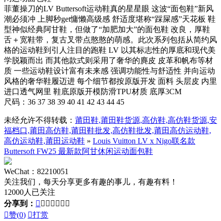
菲董操刀的LV Buttersoft运动鞋真的星星眼 这波“面包鞋”新风
潮必须冲 上脚秒get慵懒高级感 舒适度堪称“踩屎感”天花板 鞋
型神似经典阿甘鞋，但做了“加肥加大”的面包鞋 改良，厚鞋
舌＋宽鞋带，复古叉带点憨憨的萌感。此次系列包括从简约风
格的运动鞋到引人注目的跑鞋 LV 以其标志性的厚底和现代美
学脱颖而出 而其他款式则采用了奢华的麂皮 皮革和帆布等材
质 一些运动鞋设计富有未来感 强调功能性与舒适性 并向运动
风格的奢华鞋履迈进 每个细节都按原版开发 面料 头层皮 内里
进口透气网里 鞋底原版开模防滑TPU材质 底厚3CM
尺码：36 37 38 39 40 41 42 43 44 45
未经允许不得转载：
莆田鞋,莆田鞋货源,高仿鞋,高仿鞋货源,安
福档口,莆田高仿鞋,莆田鞋批发,高仿鞋批发,莆田高仿运动鞋,
高仿运动鞋,莆田运动鞋
»
Louis Vuitton LV x Nigo联名款
Buttersoft FW25 最新款阿甘休闲运动面包鞋
WeChat：82210051
关注我们，每天分享更多有趣的事儿，有趣有料！
12000人已关注
分享到：








赞(
0
)

打赏