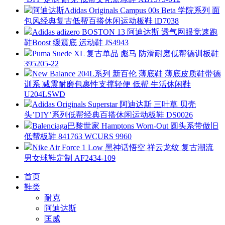
阿迪达斯Adidas Originals Campus 00s Beta 学院系列 面
包风经典复古低帮百搭休闲运动板鞋 lD7038
Adidas adizero BOSTON 13 阿迪达斯 透气网眼竞速跑
鞋Boost 缓震底 运动鞋 JS4943
Puma Suede XL 复古单品 彪马 防滑耐磨低帮德训板鞋
395205-22
New Balance 204L系列 新百伦 薄底鞋 薄底皮质鞋带德
训系 减震耐磨包裹性支撑轻便 低帮 生活休闲鞋
U204LSWD
Adidas Originals Superstar 阿迪达斯 三叶草 贝壳
头’DIY’系列低帮经典百搭休闲运动板鞋 DS0026
Balenciaga巴黎世家 Hamptons Worn-Out 圆头系带做旧
低帮板鞋 841763 WCURS 9960
Nike Air Force 1 Low 黑神话悟空 祥云龙纹 复古潮流
男女球鞋定制 AF2434-109
首页
鞋类
耐克
阿迪达斯
匡威