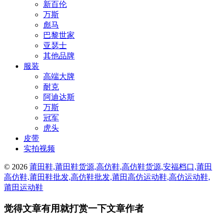
新百伦
万斯
彪马
巴黎世家
亚瑟士
其他品牌
服装
高端大牌
耐克
阿迪达斯
万斯
冠军
虎头
皮带
实拍视频
© 2026
莆田鞋,莆田鞋货源,高仿鞋,高仿鞋货源,安福档口,莆田
高仿鞋,莆田鞋批发,高仿鞋批发,莆田高仿运动鞋,高仿运动鞋,
莆田运动鞋
觉得文章有用就打赏一下文章作者