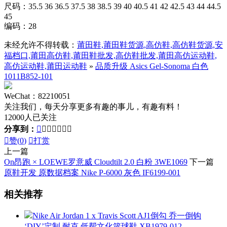
尺码：35.5 36 36.5 37.5 38 38.5 39 40 40.5 41 42 42.5 43 44 44.5
45
编码：28
未经允许不得转载：
莆田鞋,莆田鞋货源,高仿鞋,高仿鞋货源,安
福档口,莆田高仿鞋,莆田鞋批发,高仿鞋批发,莆田高仿运动鞋,
高仿运动鞋,莆田运动鞋
»
品质升级 Asics Gel-Sonoma 白色
1011B852-101
WeChat：82210051
关注我们，每天分享更多有趣的事儿，有趣有料！
12000人已关注
分享到：








赞(
0
)

打赏
上一篇
On昂跑 × LOEWE罗意威 Cloudtilt 2.0 白粉 3WE1069
下一篇
原鞋开发 原数据档案 Nike P-6000 灰色 IF6199-001
相关推荐
Nike Air Jordan 1 x Travis Scott AJ1倒勾 乔一倒钩
‘DIY’定制 耐克 低帮文化篮球鞋 XB1979-012