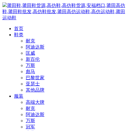
莆田鞋,莆田鞋货源,高仿鞋,高仿鞋货源,安福档口,莆田高仿
鞋,莆田鞋批发,高仿鞋批发,莆田高仿运动鞋,高仿运动鞋,莆田
运动鞋
首页
鞋类
耐克
阿迪达斯
匡威
新百伦
万斯
彪马
巴黎世家
亚瑟士
其他品牌
服装
高端大牌
耐克
阿迪达斯
万斯
冠军