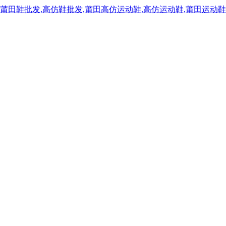
,莆田鞋批发,高仿鞋批发,莆田高仿运动鞋,高仿运动鞋,莆田运动鞋