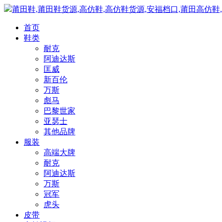
莆田鞋,莆田鞋货源,高仿鞋,高仿鞋货源,安福档口,莆田高仿鞋
首页
鞋类
耐克
阿迪达斯
匡威
新百伦
万斯
彪马
巴黎世家
亚瑟士
其他品牌
服装
高端大牌
耐克
阿迪达斯
万斯
冠军
虎头
皮带