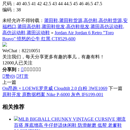
尺码：40 40.5 41 42 42.5 43 44 44.5 45 46 46.5 47.5
编码：38
未经允许不得转载：
莆田鞋,莆田鞋货源,高仿鞋,高仿鞋货源,安
福档口,莆田高仿鞋,莆田鞋批发,高仿鞋批发,莆田高仿运动鞋,
高仿运动鞋,莆田运动鞋
»
Jordan Air Jordan 6 Retro ”Toro
Bravo” 愤怒的公牛 红黑 CT8529-600
WeChat：82210051
关注我们，每天分享更多有趣的事儿，有趣有料！
12000人已关注
分享到：








赞(
0
)

打赏
上一篇
On昂跑 × LOEWE罗意威 Cloudtilt 2.0 白粉 3WE1069
下一篇
原鞋开发 原数据档案 Nike P-6000 灰色 IF6199-001
相关推荐
MLB BIGBALL CHUNKY VINTAGE CURSIVE 潮流
百搭 厚底增高 牛仔舒适休闲鞋 防滑耐磨 低帮 老爹鞋