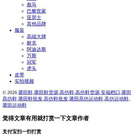
彪马
巴黎世家
亚瑟士
其他品牌
服装
高端大牌
耐克
阿迪达斯
万斯
冠军
虎头
皮带
实拍视频
© 2026
莆田鞋,莆田鞋货源,高仿鞋,高仿鞋货源,安福档口,莆田
高仿鞋,莆田鞋批发,高仿鞋批发,莆田高仿运动鞋,高仿运动鞋,
莆田运动鞋
觉得文章有用就打赏一下文章作者
支付宝扫一扫打赏