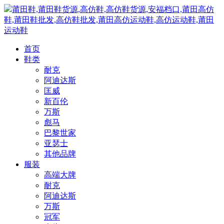
莆田鞋,莆田鞋货源,高仿鞋,高仿鞋货源,安福档口,莆田高仿
鞋,莆田鞋批发,高仿鞋批发,莆田高仿运动鞋,高仿运动鞋,莆田
运动鞋
首页
鞋类
耐克
阿迪达斯
匡威
新百伦
万斯
彪马
巴黎世家
亚瑟士
其他品牌
服装
高端大牌
耐克
阿迪达斯
万斯
冠军