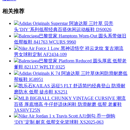
相关推荐
Adidas Originals Superstar 阿迪达斯 三叶草 贝壳
头’DIY’系列低帮经典百搭休闲运动板鞋 DS0026
Balenciaga巴黎世家 Hamptons Worn-Out 圆头系带做旧
低帮板鞋 841763 WCURS 9960
Nike Air Force 1 Low 黑神话悟空 祥云龙纹 复古潮流
男女球鞋定制 AF2434-109
Balenciaga巴黎世家 Platform Reduced 圆头厚底 低帮老
爹鞋 821137 WPLTF 0325
Adidas Originals K 74 阿迪达斯 三叶草休闲防滑耐磨低
帮板鞋 IG8951
凯乐石KAILAS 远征5 FLT 舒适简约经典登山 防滑耐
磨防水 低帮 徒步鞋 KS251
MLB BIGBALL CHUNKY VINTAGE CURSIVE 潮流
百搭 厚底增高 牛仔舒适休闲鞋 防滑耐磨 低帮 老爹鞋
3ASHVT25N
Nike Air Jordan 1 x Travis Scott AJ1倒勾 乔一倒钩
‘DIY’定制 耐克 低帮文化篮球鞋 XS2025-063