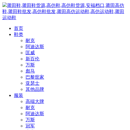
莆田鞋,莆田鞋货源,高仿鞋,高仿鞋货源,安福档口,莆田高仿
鞋,莆田鞋批发,高仿鞋批发,莆田高仿运动鞋,高仿运动鞋,莆田
运动鞋
首页
鞋类
耐克
阿迪达斯
匡威
新百伦
万斯
彪马
巴黎世家
亚瑟士
其他品牌
服装
高端大牌
耐克
阿迪达斯
万斯
冠军