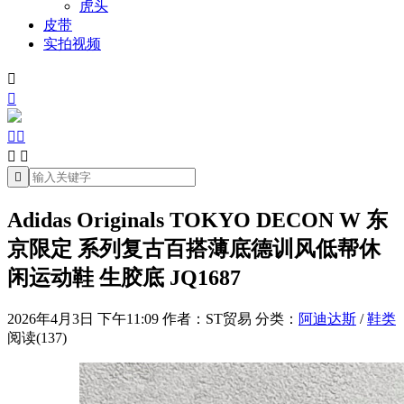
虎头
皮带
实拍视频







Adidas Originals TOKYO DECON W 东
京限定 系列复古百搭薄底德训风低帮休
闲运动鞋 生胶底 JQ1687
2026年4月3日 下午11:09
作者：ST贸易
分类：
阿迪达斯
/
鞋类
阅读(137)