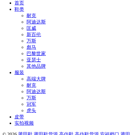
首页
鞋类
耐克
阿迪达斯
匡威
新百伦
万斯
彪马
巴黎世家
亚瑟士
其他品牌
服装
高端大牌
耐克
阿迪达斯
万斯
冠军
虎头
皮带
实拍视频
© 2026
莆田鞋,莆田鞋货源,高仿鞋,高仿鞋货源,安福档口,莆田