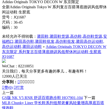
Adidas Originals TOKYO DECON W 东京限定
全新Adidas Originals Tokyo W 系列复古百搭薄底德训风低帮休
闲运动鞋 生胶底
货号：JQ1687
尺码：36-45
编码：30
未经允许不得转载：
莆田鞋,莆田鞋货源,高仿鞋,高仿鞋货源,安
福档口,莆田高仿鞋,莆田鞋批发,高仿鞋批发,莆田高仿运动鞋,
高仿运动鞋,莆田运动鞋
»
Adidas Originals TOKYO DECON W
东京限定 系列复古百搭薄底德训风低帮休闲运动鞋 生胶底
JQ1687
WeChat：82210051
关注我们，每天分享更多有趣的事儿，有趣有料！
12000人已关注
分享到：








赞(
0
)

打赏
上一篇
GS版 NK V5 RNR 舒适百搭跑步鞋 HQ7901-104
下一篇
MLB Chunky Liner 学长鞋系列低帮老爹风轻量增高厚底百搭
慢跑鞋