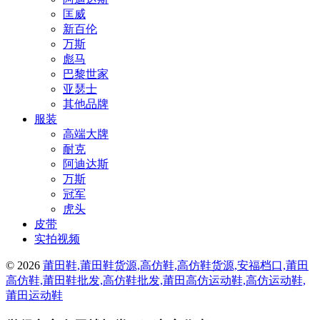
匡威
新百伦
万斯
彪马
巴黎世家
亚瑟士
其他品牌
服装
高端大牌
耐克
阿迪达斯
万斯
冠军
虎头
皮带
实拍视频
© 2026
莆田鞋,莆田鞋货源,高仿鞋,高仿鞋货源,安福档口,莆田
高仿鞋,莆田鞋批发,高仿鞋批发,莆田高仿运动鞋,高仿运动鞋,
莆田运动鞋