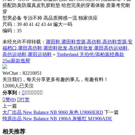
搭配防臭防腐真皮乳胶鞋垫 给您完美的穿着体验 质量考究耐
穿
型男必备 专治不帅 高品质脚感一流 独家供应
尺码：39 40 41 42 43 44 偏大一码
编码：35
未经允许不得转载：
莆田鞋,莆田鞋货源,高仿鞋,高仿鞋货源,安
福档口,莆田高仿鞋,莆田鞋批发,高仿鞋批发,莆田高仿运动鞋,
高仿运动鞋,莆田运动鞋
»
Timberland 天伯伦/添柏岚经典款
25ss新款低帮
WeChat：82210051
关注我们，每天分享更多有趣的事儿，有趣有料！
12000人已关注
分享到：








赞(
0
)

打赏
上一篇
大厂出品 New Balance NB 9060 灰色 U9060ERD
下一篇
纯原出品 New Balance NB 1906A 灰银红 M1906ADE
相关推荐