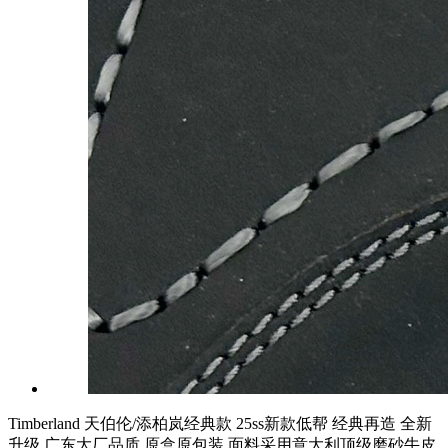
Timberland 天伯伦/添柏岚经典款 25ss新款低帮 经典再造 全新
升级 广东大厂品质 原盒原包装 面料采用意大利顶级磨砂牛皮