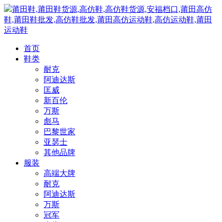
莆田鞋,莆田鞋货源,高仿鞋,高仿鞋货源,安福档口,莆田高仿
鞋,莆田鞋批发,高仿鞋批发,莆田高仿运动鞋,高仿运动鞋,莆田
运动鞋
首页
鞋类
耐克
阿迪达斯
匡威
新百伦
万斯
彪马
巴黎世家
亚瑟士
其他品牌
服装
高端大牌
耐克
阿迪达斯
万斯
冠军