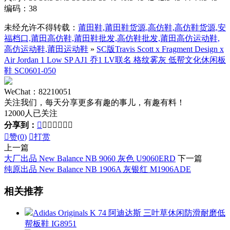
编码：38
未经允许不得转载：
莆田鞋,莆田鞋货源,高仿鞋,高仿鞋货源,安
福档口,莆田高仿鞋,莆田鞋批发,高仿鞋批发,莆田高仿运动鞋,
高仿运动鞋,莆田运动鞋
»
SC版Travis Scott x Fragment Design x
Air Jordan 1 Low SP AJ1 乔1 LV联名 格纹雾灰 低帮文化休闲板
鞋 SC0601-050
WeChat：82210051
关注我们，每天分享更多有趣的事儿，有趣有料！
12000人已关注
分享到：








赞(
0
)

打赏
上一篇
大厂出品 New Balance NB 9060 灰色 U9060ERD
下一篇
纯原出品 New Balance NB 1906A 灰银红 M1906ADE
相关推荐
Adidas Originals K 74 阿迪达斯 三叶草休闲防滑耐磨低
帮板鞋 IG8951