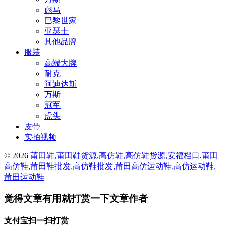
彪马
巴黎世家
亚瑟士
其他品牌
服装
高端大牌
耐克
阿迪达斯
万斯
冠军
虎头
皮带
实拍视频
© 2026
莆田鞋,莆田鞋货源,高仿鞋,高仿鞋货源,安福档口,莆田
高仿鞋,莆田鞋批发,高仿鞋批发,莆田高仿运动鞋,高仿运动鞋,
莆田运动鞋
觉得文章有用就打赏一下文章作者
支付宝扫一扫打赏