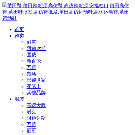
莆田鞋,莆田鞋货源,高仿鞋,高仿鞋货源,安福档口,莆田高仿
鞋,莆田鞋批发,高仿鞋批发,莆田高仿运动鞋,高仿运动鞋,莆田
运动鞋
首页
鞋类
耐克
阿迪达斯
匡威
新百伦
万斯
彪马
巴黎世家
亚瑟士
其他品牌
服装
高端大牌
耐克
阿迪达斯
万斯
冠军