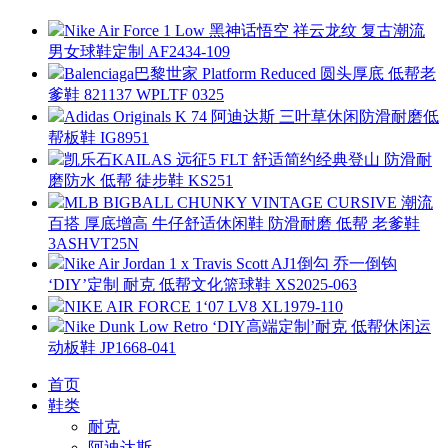
Nike Air Force 1 Low 黑神话悟空 祥云龙纹 复古潮流
男女球鞋定制 AF2434-109
Balenciaga巴黎世家 Platform Reduced 圆头厚底 低帮老
爹鞋 821137 WPLTF 0325
Adidas Originals K 74 阿迪达斯 三叶草休闲防滑耐磨低
帮板鞋 IG8951
凯乐石KAILAS 远征5 FLT 舒适简约经典登山 防滑耐
磨防水 低帮 徒步鞋 KS251
MLB BIGBALL CHUNKY VINTAGE CURSIVE 潮流
百搭 厚底增高 牛仔舒适休闲鞋 防滑耐磨 低帮 老爹鞋
3ASHVT25N
Nike Air Jordan 1 x Travis Scott AJ1倒勾 乔一倒钩
‘DIY’定制 耐克 低帮文化篮球鞋 XS2025-063
NIKE AIR FORCE 1‘07 LV8 XL1979-110
Nike Dunk Low Retro ‘DIY高端定制’耐克 低帮休闲运
动板鞋 JP1668-041
首页
鞋类
耐克
阿迪达斯