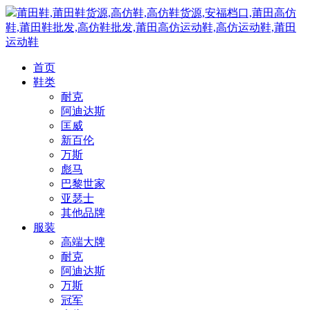
莆田鞋,莆田鞋货源,高仿鞋,高仿鞋货源,安福档口,莆田高仿
鞋,莆田鞋批发,高仿鞋批发,莆田高仿运动鞋,高仿运动鞋,莆田
运动鞋
首页
鞋类
耐克
阿迪达斯
匡威
新百伦
万斯
彪马
巴黎世家
亚瑟士
其他品牌
服装
高端大牌
耐克
阿迪达斯
万斯
冠军