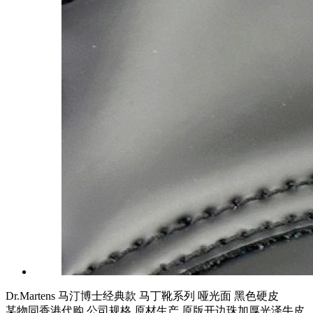
Dr.Martens 马汀博士经典款 马丁靴系列 哑光面 黑色硬皮
某物同香港代购 公司规格 原材生产 原版开边珠加厚光泽牛皮