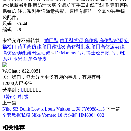
Pvc橡胶减重耐磨防滑大底 全靠机车手工走线车线 耐穿耐磨防
寒御冻 经典系列生活随意搭配。原版专柜统一全套包装手提
袋配件。
尺码：35-44
编码：28
未经允许不得转载：
莆田鞋,莆田鞋货源,高仿鞋,高仿鞋货源,安
福档口,莆田高仿鞋,莆田鞋批发,高仿鞋批发,莆田高仿运动鞋,
高仿运动鞋,莆田运动鞋
»
Dr.Martens 马汀博士经典款 马丁靴
系列 哑光面 黑色硬皮
WeChat：82210051
关注我们，每天分享更多有趣的事儿，有趣有料！
12000人已关注
分享到：








赞(
0
)

打赏
上一篇
Nike SB Dunk Low x Louis Vuitton 白灰 JY6988-113
下一篇
全套数据私模 Nike Vomero 18 亮深红 HM6804-602
相关推荐