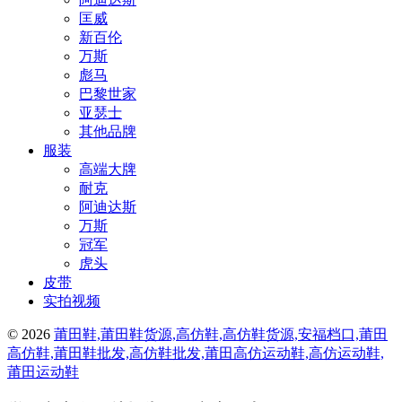
匡威
新百伦
万斯
彪马
巴黎世家
亚瑟士
其他品牌
服装
高端大牌
耐克
阿迪达斯
万斯
冠军
虎头
皮带
实拍视频
© 2026
莆田鞋,莆田鞋货源,高仿鞋,高仿鞋货源,安福档口,莆田
高仿鞋,莆田鞋批发,高仿鞋批发,莆田高仿运动鞋,高仿运动鞋,
莆田运动鞋