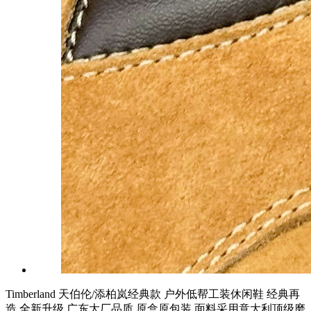
Timberland 天伯伦/添柏岚经典款 户外低帮工装休闲鞋 经典再
造 全新升级 广东大厂品质 原盒原包装 面料采用意大利顶级磨