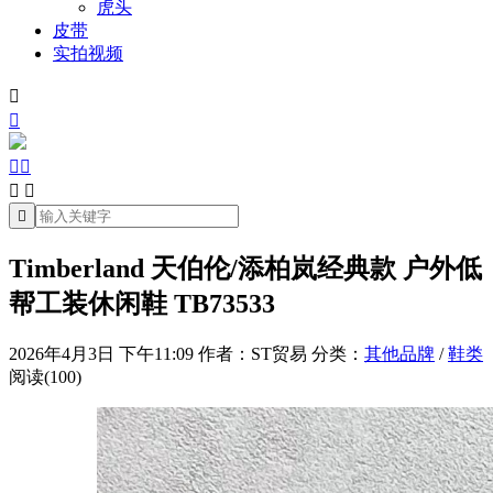
虎头
皮带
实拍视频







Timberland 天伯伦/添柏岚经典款 户外低
帮工装休闲鞋 TB73533
2026年4月3日 下午11:09
作者：ST贸易
分类：
其他品牌
/
鞋类
阅读(100)