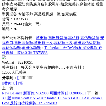
砂牛皮 搭配防臭防腐真皮乳胶鞋垫 给您完美的穿着体验 质量
考究耐穿
型男必备 专治不帅 高品质脚感一流 独家供应
货号：TB73533
尺码：39-44 (偏大一码)
编码：36
未经允许不得转载：
莆田鞋,莆田鞋货源,高仿鞋,高仿鞋货源,安
福档口,莆田高仿鞋,莆田鞋批发,高仿鞋批发,莆田高仿运动鞋,
高仿运动鞋,莆田运动鞋
»
Timberland 天伯伦/添柏岚经典款 户
外低帮工装休闲鞋 TB73533
WeChat：82210051
关注我们，每天分享更多有趣的事儿，有趣有料！
12000人已关注
分享到：








赞(
0
)

打赏
上一篇
New Balance 新百伦 NB2000 网面休闲鞋 U20006C1
下一篇
XC版Travis Scott x Nike Air Jordan 1 Low x GUCCI Air Jordan 1
Low 反转白棕绿倒钩 DZ5899-003