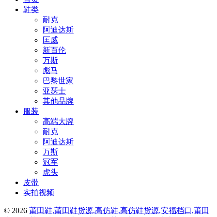
鞋类
耐克
阿迪达斯
匡威
新百伦
万斯
彪马
巴黎世家
亚瑟士
其他品牌
服装
高端大牌
耐克
阿迪达斯
万斯
冠军
虎头
皮带
实拍视频
© 2026
莆田鞋,莆田鞋货源,高仿鞋,高仿鞋货源,安福档口,莆田