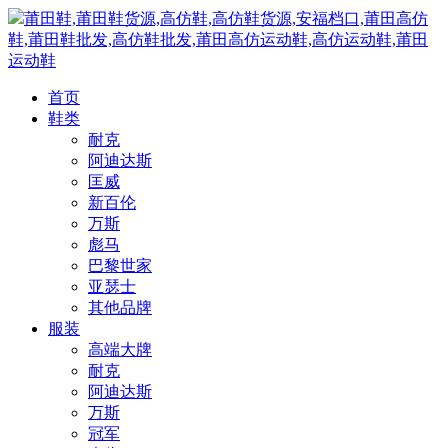
莆田鞋,莆田鞋货源,高仿鞋,高仿鞋货源,安福档口,莆田高仿
鞋,莆田鞋批发,高仿鞋批发,莆田高仿运动鞋,高仿运动鞋,莆田
运动鞋
首页
鞋类
耐克
阿迪达斯
匡威
新百伦
万斯
彪马
巴黎世家
亚瑟士
其他品牌
服装
高端大牌
耐克
阿迪达斯
万斯
冠军