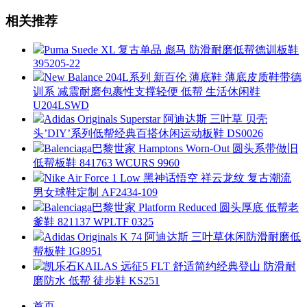
相关推荐
Puma Suede XL 复古单品 彪马 防滑耐磨低帮德训板鞋
395205-22
New Balance 204L系列 新百伦 薄底鞋 薄底皮质鞋带德
训系 减震耐磨包裹性支撑轻便 低帮 生活休闲鞋
U204LSWD
Adidas Originals Superstar 阿迪达斯 三叶草 贝壳
头’DIY’系列低帮经典百搭休闲运动板鞋 DS0026
Balenciaga巴黎世家 Hamptons Worn-Out 圆头系带做旧
低帮板鞋 841763 WCURS 9960
Nike Air Force 1 Low 黑神话悟空 祥云龙纹 复古潮流
男女球鞋定制 AF2434-109
Balenciaga巴黎世家 Platform Reduced 圆头厚底 低帮老
爹鞋 821137 WPLTF 0325
Adidas Originals K 74 阿迪达斯 三叶草休闲防滑耐磨低
帮板鞋 IG8951
凯乐石KAILAS 远征5 FLT 舒适简约经典登山 防滑耐
磨防水 低帮 徒步鞋 KS251
首页