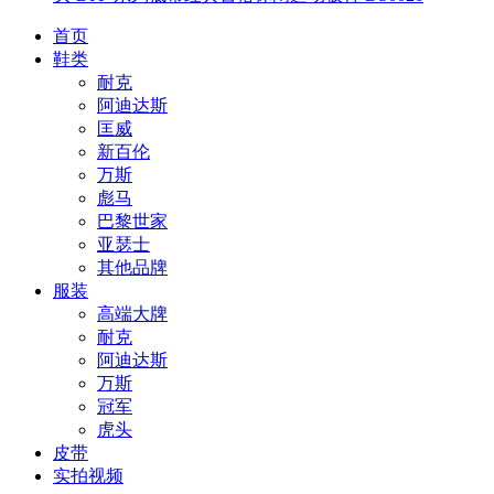
首页
鞋类
耐克
阿迪达斯
匡威
新百伦
万斯
彪马
巴黎世家
亚瑟士
其他品牌
服装
高端大牌
耐克
阿迪达斯
万斯
冠军
虎头
皮带
实拍视频