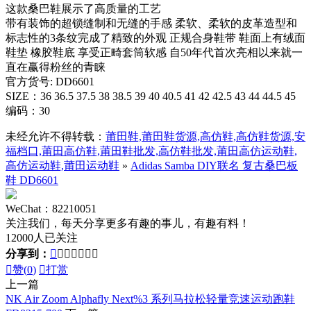
这款桑巴鞋展示了高质量的工艺
带有装饰的超锁缝制和无缝的手感 柔软、柔软的皮革造型和
标志性的3条纹完成了精致的外观 正规合身鞋带 鞋面上有绒面
鞋垫 橡胶鞋底 享受正畸套筒软感 自50年代首次亮相以来就一
直在赢得粉丝的青睐
官方货号: DD6601
SIZE：36 36.5 37.5 38 38.5 39 40 40.5 41 42 42.5 43 44 44.5 45
编码：30
未经允许不得转载：
莆田鞋,莆田鞋货源,高仿鞋,高仿鞋货源,安
福档口,莆田高仿鞋,莆田鞋批发,高仿鞋批发,莆田高仿运动鞋,
高仿运动鞋,莆田运动鞋
»
Adidas Samba DIY联名 复古桑巴板
鞋 DD6601
WeChat：82210051
关注我们，每天分享更多有趣的事儿，有趣有料！
12000人已关注
分享到：








赞(
0
)

打赏
上一篇
NK Air Zoom Alphafly Next%3 系列马拉松轻量竞速运动跑鞋