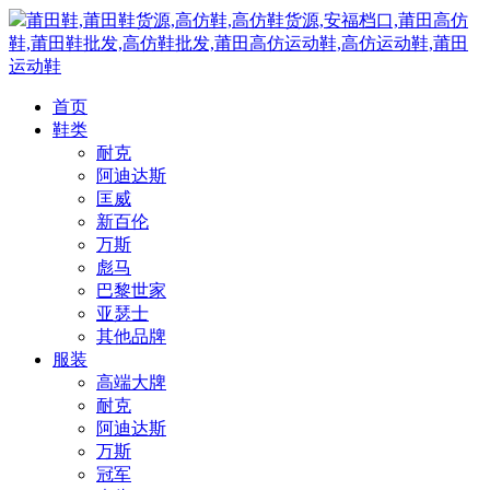
莆田鞋,莆田鞋货源,高仿鞋,高仿鞋货源,安福档口,莆田高仿
鞋,莆田鞋批发,高仿鞋批发,莆田高仿运动鞋,高仿运动鞋,莆田
运动鞋
首页
鞋类
耐克
阿迪达斯
匡威
新百伦
万斯
彪马
巴黎世家
亚瑟士
其他品牌
服装
高端大牌
耐克
阿迪达斯
万斯
冠军