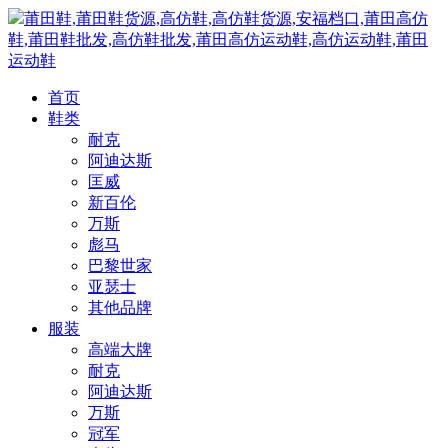
莆田鞋,莆田鞋货源,高仿鞋,高仿鞋货源,安福档口,莆田高仿
鞋,莆田鞋批发,高仿鞋批发,莆田高仿运动鞋,高仿运动鞋,莆田
运动鞋
首页
鞋类
耐克
阿迪达斯
匡威
新百伦
万斯
彪马
巴黎世家
亚瑟士
其他品牌
服装
高端大牌
耐克
阿迪达斯
万斯
冠军