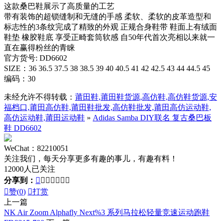
这款桑巴鞋展示了高质量的工艺
带有装饰的超锁缝制和无缝的手感 柔软、柔软的皮革造型和
标志性的3条纹完成了精致的外观 正规合身鞋带 鞋面上有绒面
鞋垫 橡胶鞋底 享受正畸套筒软感 自50年代首次亮相以来就一
直在赢得粉丝的青睐
官方货号: DD6602
SIZE：36 36.5 37.5 38 38.5 39 40 40.5 41 42 42.5 43 44 44.5 45
编码：30
未经允许不得转载：
莆田鞋,莆田鞋货源,高仿鞋,高仿鞋货源,安
福档口,莆田高仿鞋,莆田鞋批发,高仿鞋批发,莆田高仿运动鞋,
高仿运动鞋,莆田运动鞋
»
Adidas Samba DIY联名 复古桑巴板
鞋 DD6602
WeChat：82210051
关注我们，每天分享更多有趣的事儿，有趣有料！
12000人已关注
分享到：








赞(
0
)

打赏
上一篇
NK Air Zoom Alphafly Next%3 系列马拉松轻量竞速运动跑鞋