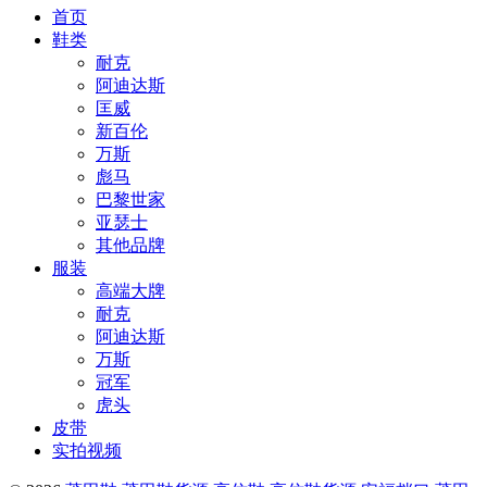
首页
鞋类
耐克
阿迪达斯
匡威
新百伦
万斯
彪马
巴黎世家
亚瑟士
其他品牌
服装
高端大牌
耐克
阿迪达斯
万斯
冠军
虎头
皮带
实拍视频