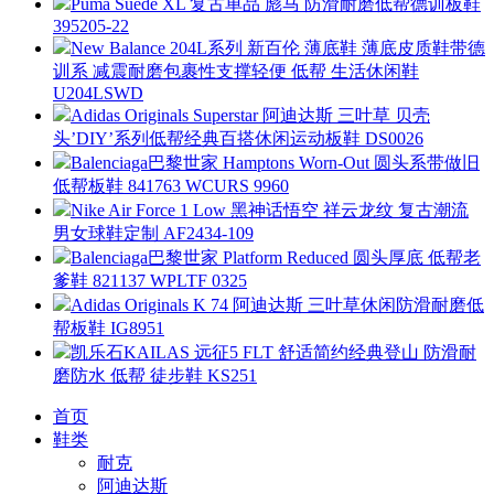
Puma Suede XL 复古单品 彪马 防滑耐磨低帮德训板鞋
395205-22
New Balance 204L系列 新百伦 薄底鞋 薄底皮质鞋带德
训系 减震耐磨包裹性支撑轻便 低帮 生活休闲鞋
U204LSWD
Adidas Originals Superstar 阿迪达斯 三叶草 贝壳
头’DIY’系列低帮经典百搭休闲运动板鞋 DS0026
Balenciaga巴黎世家 Hamptons Worn-Out 圆头系带做旧
低帮板鞋 841763 WCURS 9960
Nike Air Force 1 Low 黑神话悟空 祥云龙纹 复古潮流
男女球鞋定制 AF2434-109
Balenciaga巴黎世家 Platform Reduced 圆头厚底 低帮老
爹鞋 821137 WPLTF 0325
Adidas Originals K 74 阿迪达斯 三叶草休闲防滑耐磨低
帮板鞋 IG8951
凯乐石KAILAS 远征5 FLT 舒适简约经典登山 防滑耐
磨防水 低帮 徒步鞋 KS251
首页
鞋类
耐克
阿迪达斯