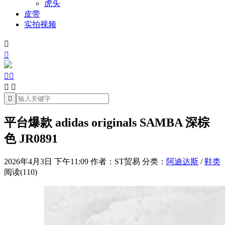
虎头
皮带
实拍视频







平台爆款 adidas originals SAMBA 深棕
色 JR0891
2026年4月3日 下午11:09
作者：ST贸易
分类：
阿迪达斯
/
鞋类
阅读(110)