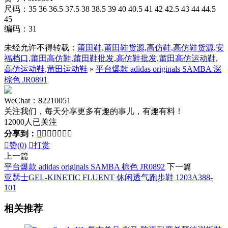
尺码：35 36 36.5 37.5 38 38.5 39 40 40.5 41 42 42.5 43 44 44.5
45
编码：31
未经允许不得转载：
莆田鞋,莆田鞋货源,高仿鞋,高仿鞋货源,安
福档口,莆田高仿鞋,莆田鞋批发,高仿鞋批发,莆田高仿运动鞋,
高仿运动鞋,莆田运动鞋
»
平台爆款 adidas originals SAMBA 深
棕色 JR0891
WeChat：82210051
关注我们，每天分享更多有趣的事儿，有趣有料！
12000人已关注
分享到：








赞(
0
)

打赏
上一篇
平台爆款 adidas originals SAMBA 棕色 JR0892
下一篇
亚瑟士GEL-KINETIC FLUENT 休闲透气跑步鞋 1203A388-
101
相关推荐