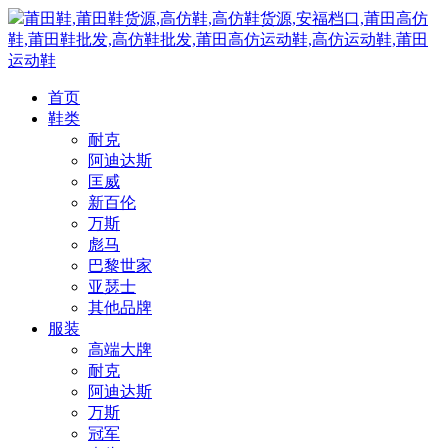
莆田鞋,莆田鞋货源,高仿鞋,高仿鞋货源,安福档口,莆田高仿
鞋,莆田鞋批发,高仿鞋批发,莆田高仿运动鞋,高仿运动鞋,莆田
运动鞋
首页
鞋类
耐克
阿迪达斯
匡威
新百伦
万斯
彪马
巴黎世家
亚瑟士
其他品牌
服装
高端大牌
耐克
阿迪达斯
万斯
冠军