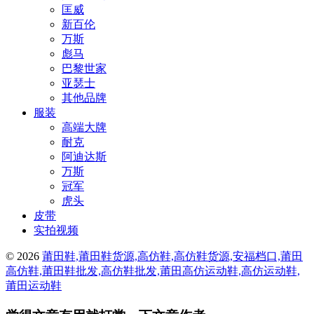
匡威
新百伦
万斯
彪马
巴黎世家
亚瑟士
其他品牌
服装
高端大牌
耐克
阿迪达斯
万斯
冠军
虎头
皮带
实拍视频
© 2026
莆田鞋,莆田鞋货源,高仿鞋,高仿鞋货源,安福档口,莆田
高仿鞋,莆田鞋批发,高仿鞋批发,莆田高仿运动鞋,高仿运动鞋,
莆田运动鞋