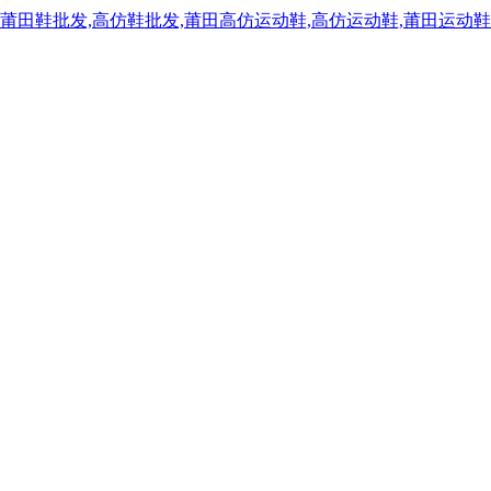
,莆田鞋批发,高仿鞋批发,莆田高仿运动鞋,高仿运动鞋,莆田运动鞋