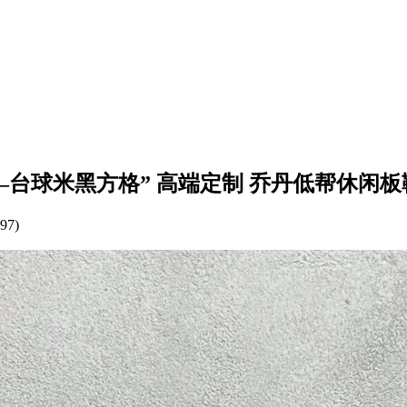
图西联名——台球米黑方格” 高端定制 乔丹低帮休闲板鞋 
97)