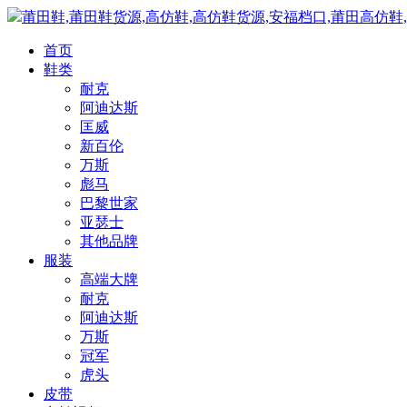
莆田鞋,莆田鞋货源,高仿鞋,高仿鞋货源,安福档口,莆田高仿鞋
首页
鞋类
耐克
阿迪达斯
匡威
新百伦
万斯
彪马
巴黎世家
亚瑟士
其他品牌
服装
高端大牌
耐克
阿迪达斯
万斯
冠军
虎头
皮带