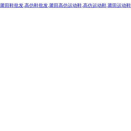
,莆田鞋批发,高仿鞋批发,莆田高仿运动鞋,高仿运动鞋,莆田运动鞋