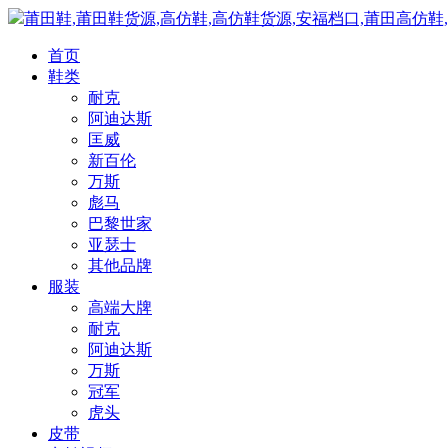
莆田鞋,莆田鞋货源,高仿鞋,高仿鞋货源,安福档口,莆田高仿鞋
首页
鞋类
耐克
阿迪达斯
匡威
新百伦
万斯
彪马
巴黎世家
亚瑟士
其他品牌
服装
高端大牌
耐克
阿迪达斯
万斯
冠军
虎头
皮带