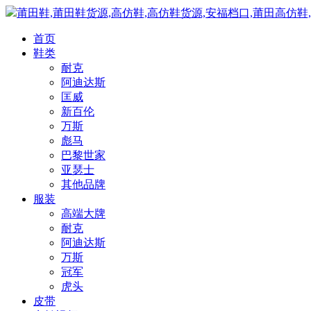
莆田鞋,莆田鞋货源,高仿鞋,高仿鞋货源,安福档口,莆田高仿鞋
首页
鞋类
耐克
阿迪达斯
匡威
新百伦
万斯
彪马
巴黎世家
亚瑟士
其他品牌
服装
高端大牌
耐克
阿迪达斯
万斯
冠军
虎头
皮带