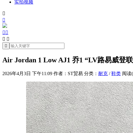
实拍视频







Air Jordan 1 Low AJ1 乔1 “L
2026年4月3日 下午11:09
作者：ST贸易
分类：
耐克
/
鞋类
阅读(