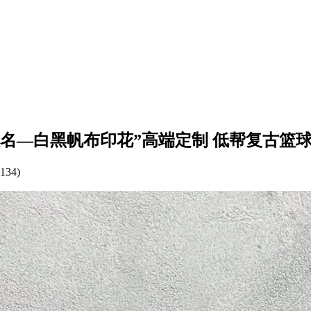
V路易威登联名—白黑帆布印花”高端定制 低帮复古篮球鞋 
134)