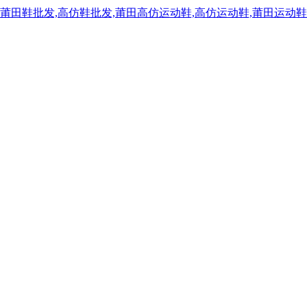
,莆田鞋批发,高仿鞋批发,莆田高仿运动鞋,高仿运动鞋,莆田运动鞋