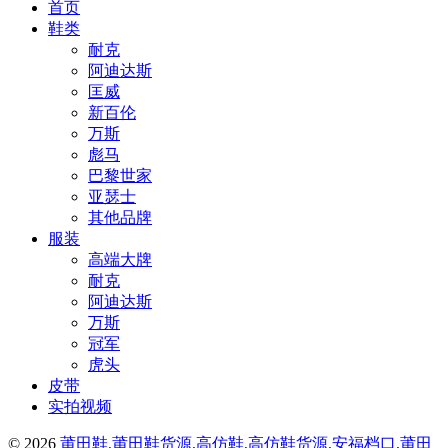
首页
鞋类
耐克
阿迪达斯
匡威
新百伦
万斯
彪马
巴黎世家
亚瑟士
其他品牌
服装
高端大牌
耐克
阿迪达斯
万斯
冠军
虎头
皮带
实拍视频
© 2026
莆田鞋,莆田鞋货源,高仿鞋,高仿鞋货源,安福档口,莆田