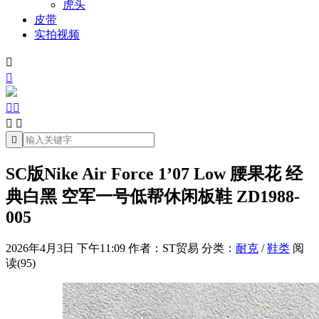
虎头
皮带
实拍视频







SC版Nike Air Force 1’07 Low 腰果花 经
典白黑 空军一号低帮休闲板鞋 ZD1988-
005
2026年4月3日 下午11:09
作者：ST贸易
分类：
耐克
/
鞋类
阅
读(95)