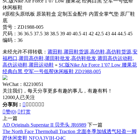
SC版Nike Air Force 1’07 Low 腰果花 经典白黑 空军一号低帮
休闲板鞋
#原楦头原纸板 原装鞋盒 定制五金配件 内置全掌气垫 原厂鞋
底
货号：ZD1988-005
尺码：36 36.5 37.5 38 38.5 39 40 40.5 41 42 42.5 43 44 44.5 45
编码：36
未经允许不得转载：
莆田鞋,莆田鞋货源,高仿鞋,高仿鞋货源,安
福档口,莆田高仿鞋,莆田鞋批发,高仿鞋批发,莆田高仿运动鞋,
高仿运动鞋,莆田运动鞋
»
SC版Nike Air Force 1’07 Low 腰果花
经典白黑 空军一号低帮休闲板鞋 ZD1988-005
WeChat：82210051
关注我们，每天分享更多有趣的事儿，有趣有料！
12000人已关注
分享到：








赞(
0
)

打赏
上一篇
AD Originals Superstar II 贝壳头 JR6989
下一篇
The North Face Thermoball Traction 北面冬季加绒透气轻盈一脚
蹬休闲套鞋 NFOA3VIH-Q4C