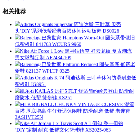
相关推荐
Adidas Originals Superstar 阿迪达斯 三叶草 贝壳
头’DIY’系列低帮经典百搭休闲运动板鞋 DS0026
Balenciaga巴黎世家 Hamptons Worn-Out 圆头系带做旧
低帮板鞋 841763 WCURS 9960
Nike Air Force 1 Low 黑神话悟空 祥云龙纹 复古潮流
男女球鞋定制 AF2434-109
Balenciaga巴黎世家 Platform Reduced 圆头厚底 低帮老
爹鞋 821137 WPLTF 0325
Adidas Originals K 74 阿迪达斯 三叶草休闲防滑耐磨低
帮板鞋 IG8951
凯乐石KAILAS 远征5 FLT 舒适简约经典登山 防滑耐
磨防水 低帮 徒步鞋 KS251
MLB BIGBALL CHUNKY VINTAGE CURSIVE 潮流
百搭 厚底增高 牛仔舒适休闲鞋 防滑耐磨 低帮 老爹鞋
3ASHVT25N
Nike Air Jordan 1 x Travis Scott AJ1倒勾 乔一倒钩
‘DIY’定制 耐克 低帮文化篮球鞋 XS2025-063