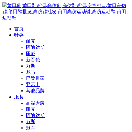
莆田鞋,莆田鞋货源,高仿鞋,高仿鞋货源,安福档口,莆田高仿
鞋,莆田鞋批发,高仿鞋批发,莆田高仿运动鞋,高仿运动鞋,莆田
运动鞋
首页
鞋类
耐克
阿迪达斯
匡威
新百伦
万斯
彪马
巴黎世家
亚瑟士
其他品牌
服装
高端大牌
耐克
阿迪达斯
万斯
冠军