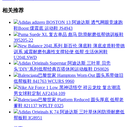
相关推荐
Adidas adizero BOSTON 13 阿迪达斯 透气网眼竞速跑
鞋Boost 缓震底 运动鞋 JS4943
Puma Suede XL 复古单品 彪马 防滑耐磨低帮德训板鞋
395205-22
New Balance 204L系列 新百伦 薄底鞋 薄底皮质鞋带德
训系 减震耐磨包裹性支撑轻便 低帮 生活休闲鞋
U204LSWD
Adidas Originals Superstar 阿迪达斯 三叶草 贝壳
头’DIY’系列低帮经典百搭休闲运动板鞋 DS0026
Balenciaga巴黎世家 Hamptons Worn-Out 圆头系带做旧
低帮板鞋 841763 WCURS 9960
Nike Air Force 1 Low 黑神话悟空 祥云龙纹 复古潮流
男女球鞋定制 AF2434-109
Balenciaga巴黎世家 Platform Reduced 圆头厚底 低帮老
爹鞋 821137 WPLTF 0325
Adidas Originals K 74 阿迪达斯 三叶草休闲防滑耐磨低
帮板鞋 IG8951