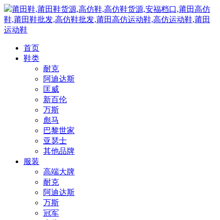
莆田鞋,莆田鞋货源,高仿鞋,高仿鞋货源,安福档口,莆田高仿
鞋,莆田鞋批发,高仿鞋批发,莆田高仿运动鞋,高仿运动鞋,莆田
运动鞋
首页
鞋类
耐克
阿迪达斯
匡威
新百伦
万斯
彪马
巴黎世家
亚瑟士
其他品牌
服装
高端大牌
耐克
阿迪达斯
万斯
冠军