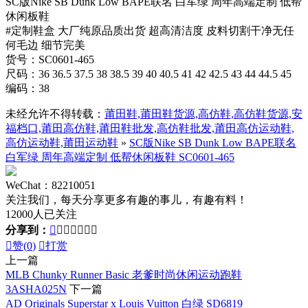
SC版Nike SB Dunk Low BAPE联名 白军绿 周年高端定制 低帮
休闲板鞋
#定制鞋盒 大厂纯原品质出货 超高清洁度 皮料切割干净无任
何毛边 细节完美
货号：SC0601-465
尺码：36 36.5 37.5 38 38.5 39 40 40.5 41 42 42.5 43 44 44.5 45
编码：38
未经允许不得转载：
莆田鞋,莆田鞋货源,高仿鞋,高仿鞋货源,安
福档口,莆田高仿鞋,莆田鞋批发,高仿鞋批发,莆田高仿运动鞋,
高仿运动鞋,莆田运动鞋
»
SC版Nike SB Dunk Low BAPE联名
白军绿 周年高端定制 低帮休闲板鞋 SC0601-465
WeChat：82210051
关注我们，每天分享更多有趣的事儿，有趣有料！
12000人已关注
分享到：








赞(
0
)

打赏
上一篇
MLB Chunky Runner Basic 老爹时尚休闲运动跑鞋
3ASHA025N
下一篇
AD Originals Superstar x Louis Vuitton 白绿 SD6819