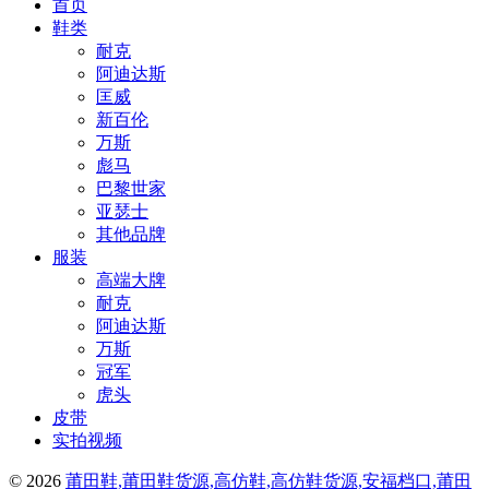
首页
鞋类
耐克
阿迪达斯
匡威
新百伦
万斯
彪马
巴黎世家
亚瑟士
其他品牌
服装
高端大牌
耐克
阿迪达斯
万斯
冠军
虎头
皮带
实拍视频
© 2026
莆田鞋,莆田鞋货源,高仿鞋,高仿鞋货源,安福档口,莆田