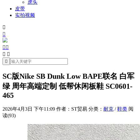
虎头
皮带
实拍视频







SC版Nike SB Dunk Low BAPE联名 白军
绿 周年高端定制 低帮休闲板鞋 SC0601-
465
2026年4月3日 下午11:09
作者：ST贸易
分类：
耐克
/
鞋类
阅
读(93)