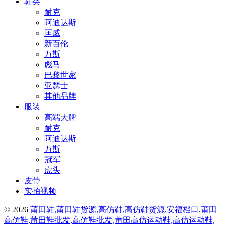
鞋类
耐克
阿迪达斯
匡威
新百伦
万斯
彪马
巴黎世家
亚瑟士
其他品牌
服装
高端大牌
耐克
阿迪达斯
万斯
冠军
虎头
皮带
实拍视频
© 2026
莆田鞋,莆田鞋货源,高仿鞋,高仿鞋货源,安福档口,莆田
高仿鞋,莆田鞋批发,高仿鞋批发,莆田高仿运动鞋,高仿运动鞋,