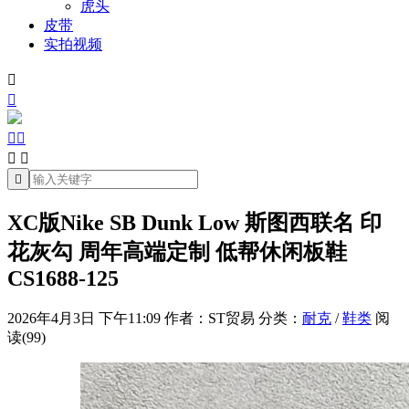
虎头
皮带
实拍视频







XC版Nike SB Dunk Low 斯图西联名 印
花灰勾 周年高端定制 低帮休闲板鞋
CS1688-125
2026年4月3日 下午11:09
作者：ST贸易
分类：
耐克
/
鞋类
阅
读(99)