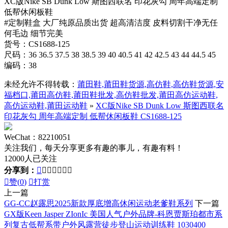
XC版Nike SB Dunk Low 斯图西联名 印花灰勾 周年高端定制
低帮休闲板鞋
#定制鞋盒 大厂纯原品质出货 超高清洁度 皮料切割干净无任
何毛边 细节完美
货号：CS1688-125
尺码：36 36.5 37.5 38 38.5 39 40 40.5 41 42 42.5 43 44 44.5 45
编码：38
未经允许不得转载：
莆田鞋,莆田鞋货源,高仿鞋,高仿鞋货源,安
福档口,莆田高仿鞋,莆田鞋批发,高仿鞋批发,莆田高仿运动鞋,
高仿运动鞋,莆田运动鞋
»
XC版Nike SB Dunk Low 斯图西联名
印花灰勾 周年高端定制 低帮休闲板鞋 CS1688-125
WeChat：82210051
关注我们，每天分享更多有趣的事儿，有趣有料！
12000人已关注
分享到：








赞(
0
)

打赏
上一篇
GG-CC赵露思2025新款厚底增高休闲运动老爹鞋系列
下一篇
GX版Keen Jasper ZIonIc 美国人气户外品牌-科恩贾斯珀都市系
列复古低帮系带户外风露营徒步登山运动训练鞋 1030400