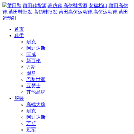
莆田鞋,莆田鞋货源,高仿鞋,高仿鞋货源,安福档口,莆田高仿
鞋,莆田鞋批发,高仿鞋批发,莆田高仿运动鞋,高仿运动鞋,莆田
运动鞋
首页
鞋类
耐克
阿迪达斯
匡威
新百伦
万斯
彪马
巴黎世家
亚瑟士
其他品牌
服装
高端大牌
耐克
阿迪达斯
万斯
冠军