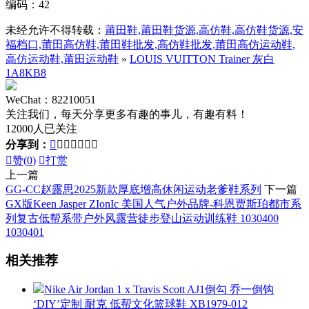
编码：42
未经允许不得转载：
莆田鞋,莆田鞋货源,高仿鞋,高仿鞋货源,安
福档口,莆田高仿鞋,莆田鞋批发,高仿鞋批发,莆田高仿运动鞋,
高仿运动鞋,莆田运动鞋
»
LOUIS VUITTON Trainer 灰白
1A8KB8
WeChat：82210051
关注我们，每天分享更多有趣的事儿，有趣有料！
12000人已关注
分享到：








赞(
0
)

打赏
上一篇
GG-CC赵露思2025新款厚底增高休闲运动老爹鞋系列
下一篇
GX版Keen Jasper ZIonIc 美国人气户外品牌-科恩贾斯珀都市系
列复古低帮系带户外风露营徒步登山运动训练鞋 1030400
1030401
相关推荐
Nike Air Jordan 1 x Travis Scott AJ1倒勾 乔一倒钩
‘DIY’定制 耐克 低帮文化篮球鞋 XB1979-012