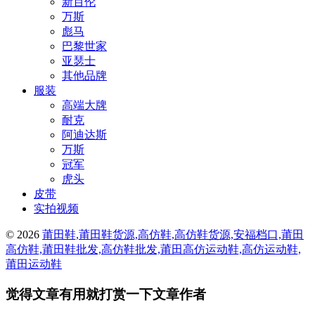
新百伦
万斯
彪马
巴黎世家
亚瑟士
其他品牌
服装
高端大牌
耐克
阿迪达斯
万斯
冠军
虎头
皮带
实拍视频
© 2026
莆田鞋,莆田鞋货源,高仿鞋,高仿鞋货源,安福档口,莆田
高仿鞋,莆田鞋批发,高仿鞋批发,莆田高仿运动鞋,高仿运动鞋,
莆田运动鞋
觉得文章有用就打赏一下文章作者