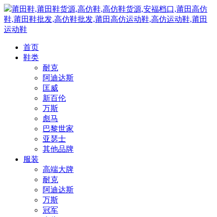
莆田鞋,莆田鞋货源,高仿鞋,高仿鞋货源,安福档口,莆田高仿
鞋,莆田鞋批发,高仿鞋批发,莆田高仿运动鞋,高仿运动鞋,莆田
运动鞋
首页
鞋类
耐克
阿迪达斯
匡威
新百伦
万斯
彪马
巴黎世家
亚瑟士
其他品牌
服装
高端大牌
耐克
阿迪达斯
万斯
冠军