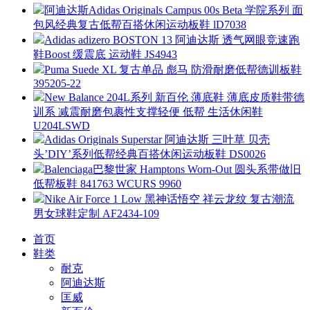
阿迪达斯Adidas Originals Campus 00s Beta 学院系列 面
包风经典复古低帮百搭休闲运动板鞋 lD7038
Adidas adizero BOSTON 13 阿迪达斯 透气网眼竞速跑
鞋Boost 缓震底 运动鞋 JS4943
Puma Suede XL 复古单品 彪马 防滑耐磨低帮德训板鞋
395205-22
New Balance 204L系列 新百伦 薄底鞋 薄底皮质鞋带德
训系 减震耐磨包裹性支撑轻便 低帮 生活休闲鞋
U204LSWD
Adidas Originals Superstar 阿迪达斯 三叶草 贝壳
头’DIY’系列低帮经典百搭休闲运动板鞋 DS0026
Balenciaga巴黎世家 Hamptons Worn-Out 圆头系带做旧
低帮板鞋 841763 WCURS 9960
Nike Air Force 1 Low 黑神话悟空 祥云龙纹 复古潮流
男女球鞋定制 AF2434-109
首页
鞋类
耐克
阿迪达斯
匡威