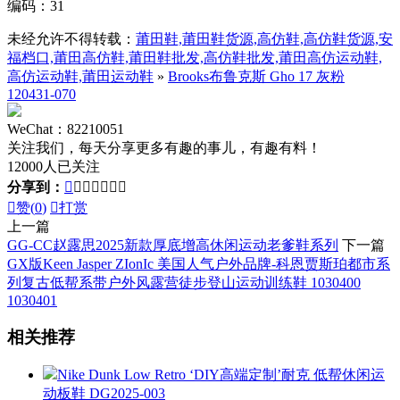
编码：31
未经允许不得转载：
莆田鞋,莆田鞋货源,高仿鞋,高仿鞋货源,安
福档口,莆田高仿鞋,莆田鞋批发,高仿鞋批发,莆田高仿运动鞋,
高仿运动鞋,莆田运动鞋
»
Brooks布鲁克斯 Gho 17 灰粉
120431-070
WeChat：82210051
关注我们，每天分享更多有趣的事儿，有趣有料！
12000人已关注
分享到：








赞(
0
)

打赏
上一篇
GG-CC赵露思2025新款厚底增高休闲运动老爹鞋系列
下一篇
GX版Keen Jasper ZIonIc 美国人气户外品牌-科恩贾斯珀都市系
列复古低帮系带户外风露营徒步登山运动训练鞋 1030400
1030401
相关推荐
Nike Dunk Low Retro ‘DIY高端定制’耐克 低帮休闲运
动板鞋 DG2025-003