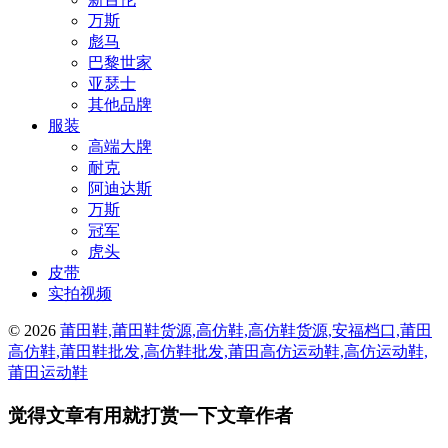
万斯
彪马
巴黎世家
亚瑟士
其他品牌
服装
高端大牌
耐克
阿迪达斯
万斯
冠军
虎头
皮带
实拍视频
© 2026
莆田鞋,莆田鞋货源,高仿鞋,高仿鞋货源,安福档口,莆田
高仿鞋,莆田鞋批发,高仿鞋批发,莆田高仿运动鞋,高仿运动鞋,
莆田运动鞋
觉得文章有用就打赏一下文章作者