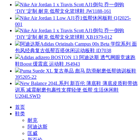
Nike Air Jordan 1 x Travis Scott AJ1倒勾 乔一倒钩
‘DIY’定制 耐克 低帮文化篮球鞋 JW1188-161
Nike Air Jordan 1 Low AJ1乔1低帮休闲板鞋 QJ2025-
001
Nike Air Jordan 1 x Travis Scott AJ1倒勾 乔一倒钩
‘DIY’定制 耐克 低帮文化篮球鞋 XB1979-012
阿迪达斯Adidas Originals Campus 00s Beta 学院系列 面
包风经典复古低帮百搭休闲运动板鞋 lD7038
Adidas adizero BOSTON 13 阿迪达斯 透气网眼竞速跑
鞋Boost 缓震底 运动鞋 JS4943
Puma Suede XL 复古单品 彪马 防滑耐磨低帮德训板鞋
395205-22
New Balance 204L系列 新百伦 薄底鞋 薄底皮质鞋带德
训系 减震耐磨包裹性支撑轻便 低帮 生活休闲鞋
U204LSWD
首页
鞋类
耐克
阿迪达斯
匡威
新百伦