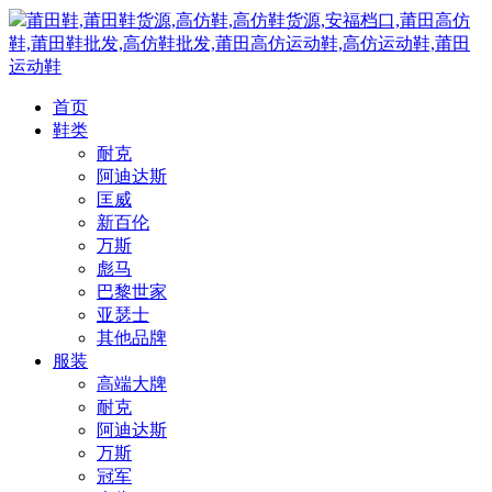
莆田鞋,莆田鞋货源,高仿鞋,高仿鞋货源,安福档口,莆田高仿
鞋,莆田鞋批发,高仿鞋批发,莆田高仿运动鞋,高仿运动鞋,莆田
运动鞋
首页
鞋类
耐克
阿迪达斯
匡威
新百伦
万斯
彪马
巴黎世家
亚瑟士
其他品牌
服装
高端大牌
耐克
阿迪达斯
万斯
冠军