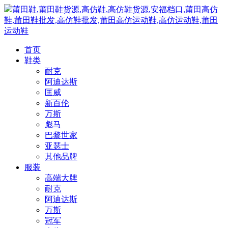
莆田鞋,莆田鞋货源,高仿鞋,高仿鞋货源,安福档口,莆田高仿
鞋,莆田鞋批发,高仿鞋批发,莆田高仿运动鞋,高仿运动鞋,莆田
运动鞋
首页
鞋类
耐克
阿迪达斯
匡威
新百伦
万斯
彪马
巴黎世家
亚瑟士
其他品牌
服装
高端大牌
耐克
阿迪达斯
万斯
冠军