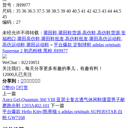
货号：JH9977
尺码：35 36 36.5 37.5 38 38.5 39 40 40.5 41 42 42.5 43 44 44.5
45
编码：27
未经允许不得转载：
莆田鞋,莆田鞋货源,高仿鞋,高仿鞋货源,安
福档口,莆田高仿鞋,莆田鞋批发,高仿鞋批发,莆田高仿运动鞋,
高仿运动鞋,莆田运动鞋
»
平台爆款 定制球鞋 adidas originals
Superstar 2 初恋粉桃 黑粉 JH9977
WeChat：82210051
关注我们，每天分享更多有趣的事儿，有趣有料！
12000人已关注
分享到：








赞(
0
)

打赏
上一篇
Asics Gel-Quantum 360 VIII 亚瑟士复古透气休闲鞋缓震男子耐
磨跑步鞋 1203A402-101
下一篇
平台爆款 Hello Kitty/凯蒂猫 x adidas originals SUPERSTAR 白
粉 GW7168