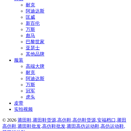
耐克
阿迪达斯
匡威
新百伦
万斯
彪马
巴黎世家
亚瑟士
其他品牌
服装
高端大牌
耐克
阿迪达斯
万斯
冠军
虎头
皮带
实拍视频
© 2026
莆田鞋,莆田鞋货源,高仿鞋,高仿鞋货源,安福档口,莆田
高仿鞋,莆田鞋批发,高仿鞋批发,莆田高仿运动鞋,高仿运动鞋,