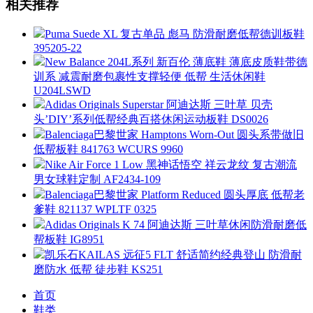
相关推荐
Puma Suede XL 复古单品 彪马 防滑耐磨低帮德训板鞋
395205-22
New Balance 204L系列 新百伦 薄底鞋 薄底皮质鞋带德
训系 减震耐磨包裹性支撑轻便 低帮 生活休闲鞋
U204LSWD
Adidas Originals Superstar 阿迪达斯 三叶草 贝壳
头’DIY’系列低帮经典百搭休闲运动板鞋 DS0026
Balenciaga巴黎世家 Hamptons Worn-Out 圆头系带做旧
低帮板鞋 841763 WCURS 9960
Nike Air Force 1 Low 黑神话悟空 祥云龙纹 复古潮流
男女球鞋定制 AF2434-109
Balenciaga巴黎世家 Platform Reduced 圆头厚底 低帮老
爹鞋 821137 WPLTF 0325
Adidas Originals K 74 阿迪达斯 三叶草休闲防滑耐磨低
帮板鞋 IG8951
凯乐石KAILAS 远征5 FLT 舒适简约经典登山 防滑耐
磨防水 低帮 徒步鞋 KS251
首页
鞋类