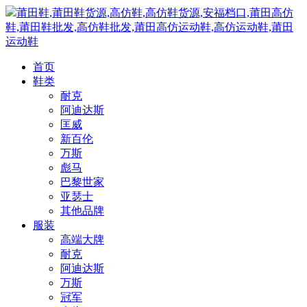
莆田鞋,莆田鞋货源,高仿鞋,高仿鞋货源,安福档口,莆田高仿
鞋,莆田鞋批发,高仿鞋批发,莆田高仿运动鞋,高仿运动鞋,莆田
运动鞋
首页
鞋类
耐克
阿迪达斯
匡威
新百伦
万斯
彪马
巴黎世家
亚瑟士
其他品牌
服装
高端大牌
耐克
阿迪达斯
万斯
冠军