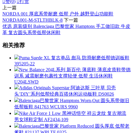

赞(
0
)

打赏
上一篇
NORDA 001 厚底系带耐磨 低帮 户外 越野登山功能鞋
NORDA001-M-STLTHBLK-8
下一篇
优选 原装级别 Balenciaga 巴黎世家 Hamptons 手工做旧款 牛皮
革 复古圆头系带低帮休闲鞋
相关推荐
Puma Suede XL 复古单品 彪马 防滑耐磨低帮德训板鞋
395205-22
New Balance 204L系列 新百伦 薄底鞋 薄底皮质鞋带德
训系 减震耐磨包裹性支撑轻便 低帮 生活休闲鞋
U204LSWD
Adidas Originals Superstar 阿迪达斯 三叶草 贝壳
头’DIY’系列低帮经典百搭休闲运动板鞋 DS0026
Balenciaga巴黎世家 Hamptons Worn-Out 圆头系带做旧
低帮板鞋 841763 WCURS 9960
Nike Air Force 1 Low 黑神话悟空 祥云龙纹 复古潮流
男女球鞋定制 AF2434-109
Balenciaga巴黎世家 Platform Reduced 圆头厚底 低帮老
爹鞋 821137 WPLTF 0325