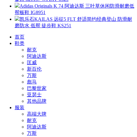
Adidas Originals K 74 阿迪达斯 三叶草休闲防滑耐磨低
帮板鞋 IG8951
凯乐石KAILAS 远征5 FLT 舒适简约经典登山 防滑耐
磨防水 低帮 徒步鞋 KS251
首页
鞋类
耐克
阿迪达斯
匡威
新百伦
万斯
彪马
巴黎世家
亚瑟士
其他品牌
服装
高端大牌
耐克
阿迪达斯
万斯