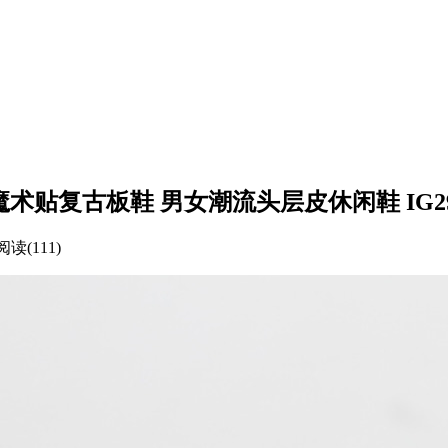
 经典魔术贴复古板鞋 男女潮流头层皮休闲鞋 IG29
阅读(111)