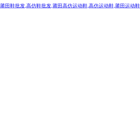
,莆田鞋批发,高仿鞋批发,莆田高仿运动鞋,高仿运动鞋,莆田运动鞋