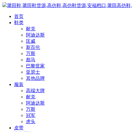
莆田鞋,莆田鞋货源,高仿鞋,高仿鞋货源,安福档口,莆田高仿鞋
首页
鞋类
耐克
阿迪达斯
匡威
新百伦
万斯
彪马
巴黎世家
亚瑟士
其他品牌
服装
高端大牌
耐克
阿迪达斯
万斯
冠军
虎头
皮带