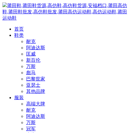
莆田鞋,莆田鞋货源,高仿鞋,高仿鞋货源,安福档口,莆田高仿
鞋,莆田鞋批发,高仿鞋批发,莆田高仿运动鞋,高仿运动鞋,莆田
运动鞋
首页
鞋类
耐克
阿迪达斯
匡威
新百伦
万斯
彪马
巴黎世家
亚瑟士
其他品牌
服装
高端大牌
耐克
阿迪达斯
万斯
冠军