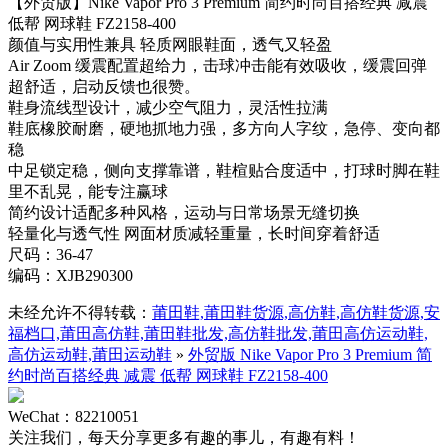
【外贸版】Nike Vapor Pro 3 Premium 简约时尚百搭经典 减震
低帮 网球鞋 FZ2158-400
颜值与实用性兼具 轻质网眼鞋面，透气又轻盈
Air Zoom 缓震配置超给力，击球冲击能有效吸收，缓震回弹
超舒适，启动反馈也很赞。
鞋身流线型设计，减少空气阻力，灵活性拉满
鞋底橡胶耐磨，硬地抓地力强，多方向人字纹，急停、变向都
稳
中足锁定稳，侧向支撑靠谱，鞋楦贴合度适中，打球时脚在鞋
里不乱晃，能专注赢球
简约设计适配多种风格，运动与日常场景无缝切换
轻量化与透气性 网面材质减轻重量，长时间穿着舒适
尺码：36-47
编码：XJB290300
未经允许不得转载：
莆田鞋,莆田鞋货源,高仿鞋,高仿鞋货源,安
福档口,莆田高仿鞋,莆田鞋批发,高仿鞋批发,莆田高仿运动鞋,
高仿运动鞋,莆田运动鞋
»
外贸版 Nike Vapor Pro 3 Premium 简
约时尚百搭经典 减震 低帮 网球鞋 FZ2158-400
WeChat：82210051
关注我们，每天分享更多有趣的事儿，有趣有料！