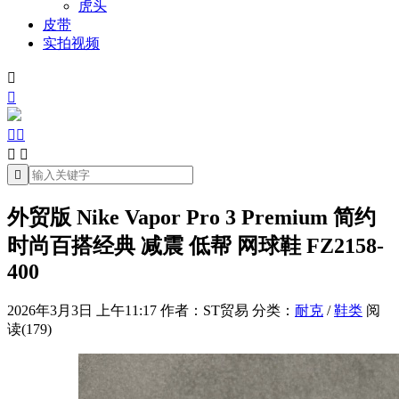
虎头
皮带
实拍视频







外贸版 Nike Vapor Pro 3 Premium 简约
时尚百搭经典 减震 低帮 网球鞋 FZ2158-
400
2026年3月3日 上午11:17
作者：ST贸易
分类：
耐克
/
鞋类
阅
读(179)