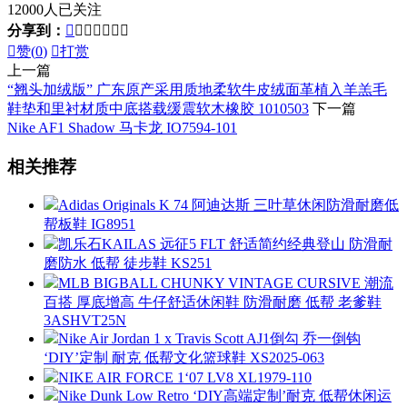
12000人已关注
分享到：








赞(
0
)

打赏
上一篇
“翘头加绒版” 广东原产采用质地柔软牛皮绒面革植入羊羔毛
鞋垫和里衬材质中底搭载缓震软木橡胶 1010503
下一篇
Nike AF1 Shadow 马卡龙 IO7594-101
相关推荐
Adidas Originals K 74 阿迪达斯 三叶草休闲防滑耐磨低
帮板鞋 IG8951
凯乐石KAILAS 远征5 FLT 舒适简约经典登山 防滑耐
磨防水 低帮 徒步鞋 KS251
MLB BIGBALL CHUNKY VINTAGE CURSIVE 潮流
百搭 厚底增高 牛仔舒适休闲鞋 防滑耐磨 低帮 老爹鞋
3ASHVT25N
Nike Air Jordan 1 x Travis Scott AJ1倒勾 乔一倒钩
‘DIY’定制 耐克 低帮文化篮球鞋 XS2025-063
NIKE AIR FORCE 1‘07 LV8 XL1979-110
Nike Dunk Low Retro ‘DIY高端定制’耐克 低帮休闲运