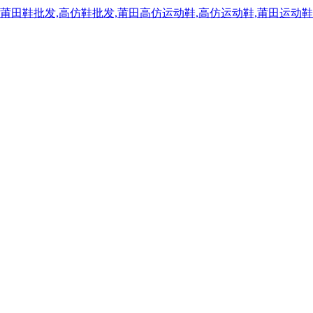
,莆田鞋批发,高仿鞋批发,莆田高仿运动鞋,高仿运动鞋,莆田运动鞋