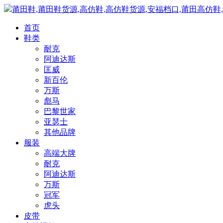
莆田鞋,莆田鞋货源,高仿鞋,高仿鞋货源,安福档口,莆田高仿鞋
首页
鞋类
耐克
阿迪达斯
匡威
新百伦
万斯
彪马
巴黎世家
亚瑟士
其他品牌
服装
高端大牌
耐克
阿迪达斯
万斯
冠军
虎头
皮带