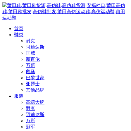
莆田鞋,莆田鞋货源,高仿鞋,高仿鞋货源,安福档口,莆田高仿
鞋,莆田鞋批发,高仿鞋批发,莆田高仿运动鞋,高仿运动鞋,莆田
运动鞋
首页
鞋类
耐克
阿迪达斯
匡威
新百伦
万斯
彪马
巴黎世家
亚瑟士
其他品牌
服装
高端大牌
耐克
阿迪达斯
万斯
冠军