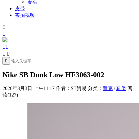
虎头
皮带
实拍视频







Nike SB Dunk Low HF3063-002
2026年3月3日 上午11:17
作者：ST贸易
分类：
耐克
/
鞋类
阅
读(127)