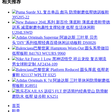
相关推荐
Puma Suede XL 复古单品 彪马 防滑耐磨低帮德训板鞋
395205-22
New Balance 204L系列 新百伦 薄底鞋 薄底皮质鞋带德
训系 减震耐磨包裹性支撑轻便 低帮 生活休闲鞋
U204LSWD
Adidas Originals Superstar 阿迪达斯 三叶草 贝壳
头’DIY’系列低帮经典百搭休闲运动板鞋 DS0026
Balenciaga巴黎世家 Hamptons Worn-Out 圆头系带做旧
低帮板鞋 841763 WCURS 9960
Nike Air Force 1 Low 黑神话悟空 祥云龙纹 复古潮流
男女球鞋定制 AF2434-109
Balenciaga巴黎世家 Platform Reduced 圆头厚底 低帮老
爹鞋 821137 WPLTF 0325
Adidas Originals K 74 阿迪达斯 三叶草休闲防滑耐磨低
帮板鞋 IG8951
凯乐石KAILAS 远征5 FLT 舒适简约经典登山 防滑耐
磨防水 低帮 徒步鞋 KS251
首页
鞋类