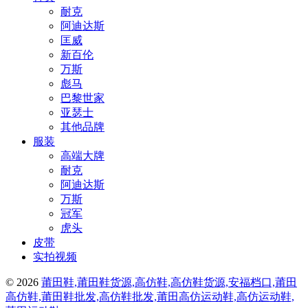
耐克
阿迪达斯
匡威
新百伦
万斯
彪马
巴黎世家
亚瑟士
其他品牌
服装
高端大牌
耐克
阿迪达斯
万斯
冠军
虎头
皮带
实拍视频
© 2026
莆田鞋,莆田鞋货源,高仿鞋,高仿鞋货源,安福档口,莆田
高仿鞋,莆田鞋批发,高仿鞋批发,莆田高仿运动鞋,高仿运动鞋,