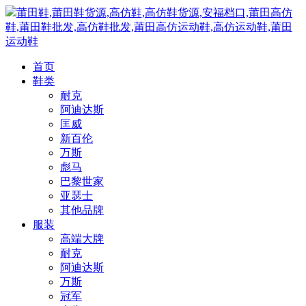
莆田鞋,莆田鞋货源,高仿鞋,高仿鞋货源,安福档口,莆田高仿
鞋,莆田鞋批发,高仿鞋批发,莆田高仿运动鞋,高仿运动鞋,莆田
运动鞋
首页
鞋类
耐克
阿迪达斯
匡威
新百伦
万斯
彪马
巴黎世家
亚瑟士
其他品牌
服装
高端大牌
耐克
阿迪达斯
万斯
冠军