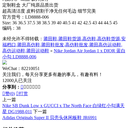
定制鞋盒 大厂纯原品质出货
超高清洁度 皮料切割干净无任何毛边 细节完美
官方货号：LD8888-006
Size: 36 36.5 37.5 38 38.5 39 40 40.5 41 42 42.5 43 44 44.5 45
编码：38
未经允许不得转载：
莆田鞋,莆田鞋货源,高仿鞋,高仿鞋货源,安
福档口,莆田高仿鞋,莆田鞋批发,高仿鞋批发,莆田高仿运动鞋,
高仿运动鞋,莆田运动鞋
»
Nike Jordan Air Jordan 1 x DIOR 蓝白
小勾 LD8888-006
WeChat：82210051
关注我们，每天分享更多有趣的事儿，有趣有料！
12000人已关注
分享到：








赞(
0
)

打赏
上一篇
Nike SB Dunk Low x GUCCI x The North Face 白绿红小勾满天
星 DG1988-011
下一篇
Adidas Originals Super II 贝壳头休闲板鞋 JR6991