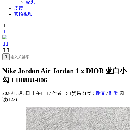
虎头
皮带
实拍视频







Nike Jordan Air Jordan 1 x DIOR 蓝白小
勾 LD8888-006
2026年3月3日 上午11:17
作者：ST贸易
分类：
耐克
/
鞋类
阅
读(123)