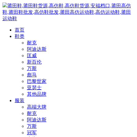
莆田鞋,莆田鞋货源,高仿鞋,高仿鞋货源,安福档口,莆田高仿
鞋,莆田鞋批发,高仿鞋批发,莆田高仿运动鞋,高仿运动鞋,莆田
运动鞋
首页
鞋类
耐克
阿迪达斯
匡威
新百伦
万斯
彪马
巴黎世家
亚瑟士
其他品牌
服装
高端大牌
耐克
阿迪达斯
万斯
冠军