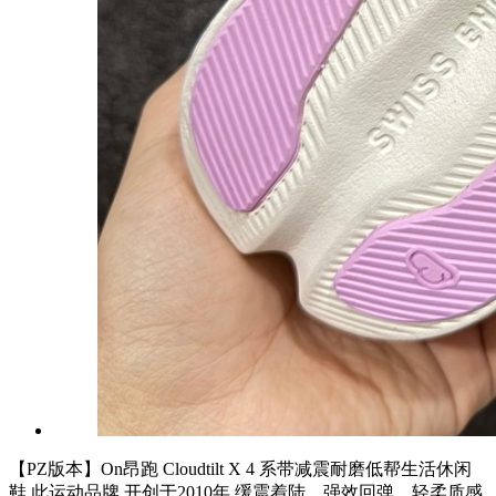
【PZ版本】On昂跑 Cloudtilt X 4 系带减震耐磨低帮生活休闲
鞋 此运动品牌 开创于2010年 缓震着陆、强效回弹、轻柔质感