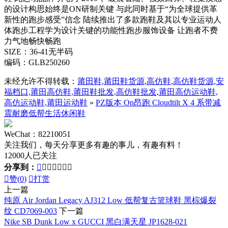
的设计构思始终是ON研制关键 与此同时基于“为全球提供革
新性的跑步感受”信念 陆续推出了多款跑鞋及其以专业运动人
体跑步工程学为设计关键的功能性跑步服饰设备 让跑者不费
力气地畅快畅跑
SIZE：36-41无半码
编码：GLB250260
未经允许不得转载：
莆田鞋,莆田鞋货源,高仿鞋,高仿鞋货源,安
福档口,莆田高仿鞋,莆田鞋批发,高仿鞋批发,莆田高仿运动鞋,
高仿运动鞋,莆田运动鞋
»
PZ版本 On昂跑 Cloudtilt X 4 系带减
震耐磨低帮生活休闲鞋
WeChat：82210051
关注我们，每天分享更多有趣的事儿，有趣有料！
12000人已关注
分享到：








赞(
0
)

打赏
上一篇
纯原 Air Jordan Legacy AJ312 Low 低帮复古篮球鞋 黑棕爆裂
纹 CD7069-003
下一篇
Nike SB Dunk Low x GUCCI 黑白满天星 JP1628-021