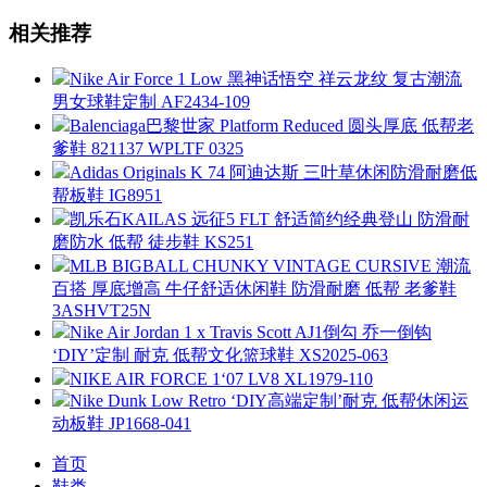
相关推荐
Nike Air Force 1 Low 黑神话悟空 祥云龙纹 复古潮流
男女球鞋定制 AF2434-109
Balenciaga巴黎世家 Platform Reduced 圆头厚底 低帮老
爹鞋 821137 WPLTF 0325
Adidas Originals K 74 阿迪达斯 三叶草休闲防滑耐磨低
帮板鞋 IG8951
凯乐石KAILAS 远征5 FLT 舒适简约经典登山 防滑耐
磨防水 低帮 徒步鞋 KS251
MLB BIGBALL CHUNKY VINTAGE CURSIVE 潮流
百搭 厚底增高 牛仔舒适休闲鞋 防滑耐磨 低帮 老爹鞋
3ASHVT25N
Nike Air Jordan 1 x Travis Scott AJ1倒勾 乔一倒钩
‘DIY’定制 耐克 低帮文化篮球鞋 XS2025-063
NIKE AIR FORCE 1‘07 LV8 XL1979-110
Nike Dunk Low Retro ‘DIY高端定制’耐克 低帮休闲运
动板鞋 JP1668-041
首页
鞋类