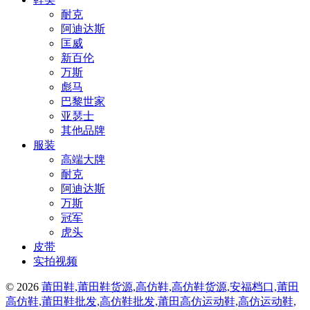
耐克
阿迪达斯
匡威
新百伦
万斯
彪马
巴黎世家
亚瑟士
其他品牌
服装
高端大牌
耐克
阿迪达斯
万斯
冠军
虎头
皮带
实拍视频
© 2026
莆田鞋,莆田鞋货源,高仿鞋,高仿鞋货源,安福档口,莆田
高仿鞋,莆田鞋批发,高仿鞋批发,莆田高仿运动鞋,高仿运动鞋,